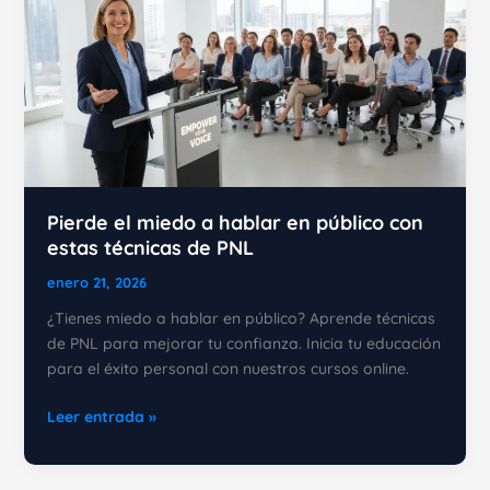
Pierde el miedo a hablar en público con
estas técnicas de PNL
enero 21, 2026
¿Tienes miedo a hablar en público? Aprende técnicas
de PNL para mejorar tu confianza. Inicia tu educación
para el éxito personal con nuestros cursos online.
Pierde
Leer entrada »
el
miedo