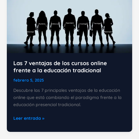
Las 7 ventajas de los cursos online
frente a la educación tradicional
febrero 5, 2025
Descubre las 7 principales ventajas de la educación
online que está cambiando el paradigma frente a la
educación presencial tradicional.
Las
Leer entrada »
7
ventajas