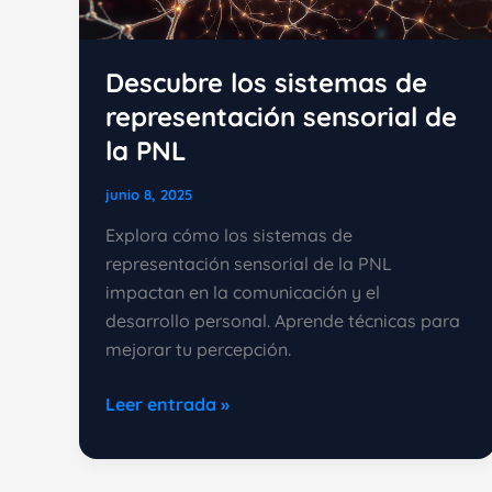
Descubre los sistemas de
representación sensorial de
la PNL
junio 8, 2025
Explora cómo los sistemas de
representación sensorial de la PNL
impactan en la comunicación y el
desarrollo personal. Aprende técnicas para
mejorar tu percepción.
Descubre
Leer entrada »
los
sistemas
de