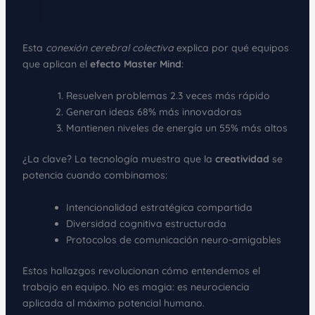
Esta
conexión cerebral colectiva
explica por qué equipos
que aplican el
efecto Master Mind
:
Resuelven problemas 2.3 veces más rápido
Generan ideas 68% más innovadoras
Mantienen niveles de energía un 55% más altos
¿La clave? La tecnología muestra que la
creatividad
se
potencia cuando combinamos:
Intencionalidad estratégica compartida
Diversidad cognitiva estructurada
Protocolos de comunicación neuro-amigables
Estos hallazgos revolucionan cómo entendemos el
trabajo en equipo. No es magia: es neurociencia
aplicada al máximo potencial humano.