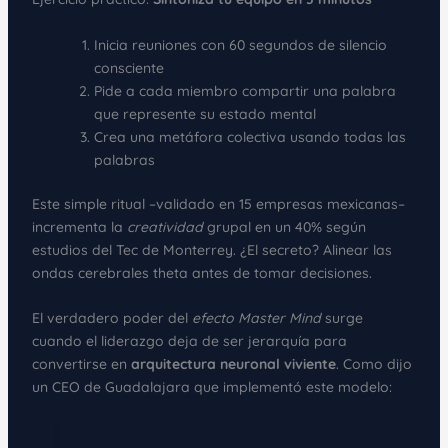
Inicia reuniones con 60 segundos de silencio
consciente
Pide a cada miembro compartir una palabra
que represente su estado mental
Crea una metáfora colectiva usando todas las
palabras
Este simple ritual –validado en 15 empresas mexicanas–
incrementa la
creatividad
grupal en un 40% según
estudios del Tec de Monterrey. ¿El secreto? Alinear las
ondas cerebrales theta antes de tomar decisiones.
El verdadero poder del
efecto Master Mind
surge
cuando el liderazgo deja de ser jerarquía para
convertirse en
arquitectura neuronal viviente
. Como dijo
un CEO de Guadalajara que implementó este modelo: