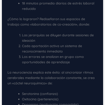
18 minutos promedio diarios de estrés laboral
reducido
¿Cómo lo lograron? Rediseñaron sus espacios de
trabajo como «laboratorios de co-creación», donde:
Las jerarquías se diluyen durante sesiones de
ideación
Cada aportación activa un sistema de
reconocimiento inmediato
Los errores se analizan en grupo como
oportunidades de aprendizaje
La neurociencia explica este éxito: al sincronizar ritmos
cerebrales mediante la colaboración constante, se crea
un «cóctel neuroquímico» de:
Serotonina (confianza)
Oxitocina (pertenencia)
Dopamina (motivación compartida)