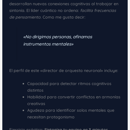
desarrollan nuevas conexiones cognitivas al trabajar en
sintonía. El líder cuántico no ordena:
facilita frecuencias
de pensamiento
. Como me gusta decir:
«No dirigimos personas, afinamos
instrumentos mentales»
El perfil de este «director de orquesta neuronal» incluye:
Capacidad para detectar ritmos cognitivos
distintos
Habilidad para convertir conflictos en armonías
creativas
Agudeza para identificar solos mentales que
necesitan protagonismo
Ejercicio práctico:
Sintoniza tu equipo en 3 minutos