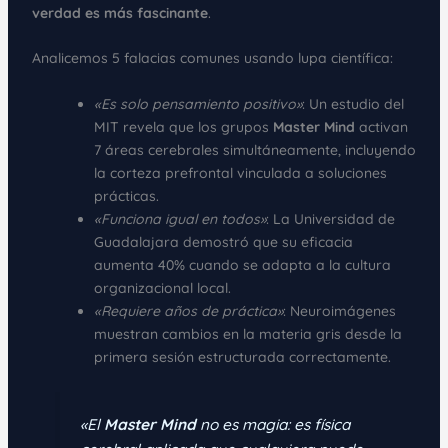
verdad es más fascinante
.
Analicemos 5 falacias comunes usando lupa científica:
«Es solo pensamiento positivo»
: Un estudio del
MIT revela que los grupos
Master Mind
activan
7 áreas cerebrales simultáneamente, incluyendo
la corteza prefrontal vinculada a soluciones
prácticas.
«Funciona igual en todos»
: La Universidad de
Guadalajara demostró que su eficacia
aumenta 40% cuando se adapta a la cultura
organizacional local.
«Requiere años de práctica»
: Neuroimágenes
muestran cambios en la materia gris desde la
primera sesión estructurada correctamente.
«El
Master Mind
no es magia: es física