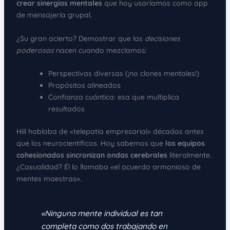
crear sinergias mentales
que hoy usaríamos como app
de mensajería grupal.
¿Su gran acierto? Demostrar que las
decisiones
poderosas
nacen cuando mezclamos:
Perspectivas diversas (¡no clones mentales!)
Propósitos alineados
Confianza cuántica: esa que multiplica
resultados
Hill hablaba de «telepatía empresarial» décadas antes
que los neurocientíficos. Hoy sabemos que
los equipos
cohesionados sincronizan ondas cerebrales
literalmente.
¿Casualidad? Él lo llamaba «el acuerdo armonioso de
mentes maestras».
«Ninguna mente individual es tan
completa como dos trabajando en