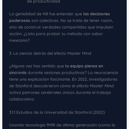
de productividad
La genialidad de Hill fue entender que
las decisiones
poderosas
son colectivas. No se trata de tener razón,
sino de construir verdades compartidas que impulsen
acción. ¿Listo para probar su método con sabor
mexicano?
3. La ciencia detrás del efecto Master Mind
¿Alguna vez has sentido que
tu equipo piensa en
sincronía
durante sesiones productivas? La neurociencia
tiene una explicación fascinante. En 2022, investigadores
de Stanford descubrieron cómo el
efecto Master Mind
activa patrones cerebrales únicos durante el trabajo
colaborativo.
3.1.1 Estudios de la Universidad de Stanford (2022)
Usando tecnología fMRI de última generación (como la