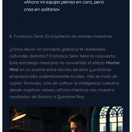
«Ahora mi equipo piensa en coro, pero
crea en solitario»
8. Francisco Senn: El arquitecto de mentes maestras
¿Cómo llevar un concepto global a 14 realidades
culturales distintas? Francisco Senn tiene la respuesta.
Este estratega mexicano ha convertido el efecto
Master
Mind
en un puente entre teorías de éxito y prácticas
empresariales auténticamente locales.
«No se trata de
copiar fórmulas, sino de cultivar la inteligencia colectiva
desde nuestras raíces»
, afirma mientras nos muestra
resultados de Sonora a Quintana Roo.