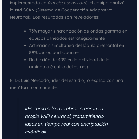
implementada en
franciscosenn.com
), el equipo analizó
la
red SCAN
(Sistema de Cooperación Adaptativa
Neuronal). Los resultados son reveladores:
73% mayor sincronización de ondas gamma en
equipos alineados estratégicamente
Activación simultánea del lóbulo prefrontal en
89% de los participantes
Reducción de 40% en la actividad de la
amígdala (centro del estrés)
El Dr. Luis Mercado, líder del estudio, lo explica con una
metáfora contundente:
«Es como si los cerebros crearan su
propio WiFi neuronal, transmitiendo
ideas en tiempo real con encriptación
cuántica»