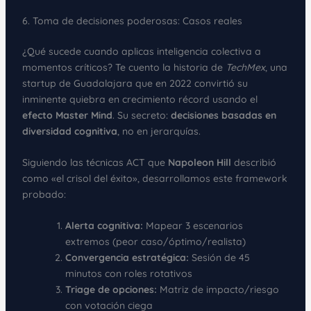
6. Toma de decisiones poderosas: Casos reales
¿Qué sucede cuando aplicas inteligencia colectiva a
momentos críticos? Te cuento la historia de
TechMex
, una
startup de Guadalajara que en 2022 convirtió su
inminente quiebra en crecimiento récord usando el
efecto Master Mind
. Su secreto:
decisiones basadas en
diversidad cognitiva
, no en jerarquías.
Siguiendo las técnicas ACT que
Napoleon Hill
describió
como «el crisol del éxito», desarrollamos este framework
probado:
Alerta cognitiva:
Mapear 3 escenarios
extremos (peor caso/óptimo/realista)
Convergencia estratégica:
Sesión de 45
minutos con roles rotativos
Triage de opciones:
Matriz de impacto/riesgo
con votación ciega