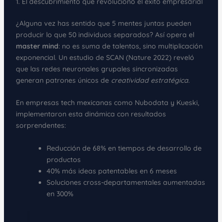
1. El descubrimiento que revolucionó el éxito empresarial
¿Alguna vez has sentido que 5 mentes juntas pueden
producir lo que 50 individuos separados? Así opera el
master mind
: no es suma de talentos, sino multiplicación
exponencial. Un estudio de SCAN (Nature 2022) reveló
que las redes neuronales grupales sincronizadas
generan patrones únicos de
creatividad estratégica
.
En empresas tech mexicanas como Nubodata y Kueski,
implementaron esta dinámica con resultados
sorprendentes:
Reducción de 68% en tiempos de desarrollo de
productos
40% más ideas patentables en 6 meses
Soluciones cross-departamentales aumentadas
en 300%