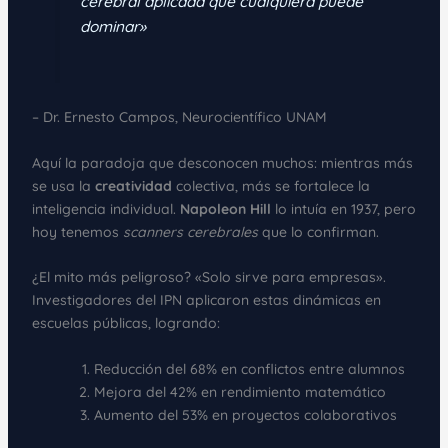
cerebral aplicada que cualquiera puede
dominar»
– Dr. Ernesto Campos, Neurocientífico UNAM
Aquí la paradoja que desconocen muchos: mientras más
se usa la
creatividad
colectiva, más se fortalece la
inteligencia individual.
Napoleon Hill
lo intuía en 1937, pero
hoy tenemos
scanners cerebrales
que lo confirman.
¿El mito más peligroso? «Solo sirve para empresas».
Investigadores del IPN aplicaron estas dinámicas en
escuelas públicas, logrando:
Reducción del 68% en conflictos entre alumnos
Mejora del 42% en rendimiento matemático
Aumento del 53% en proyectos colaborativos