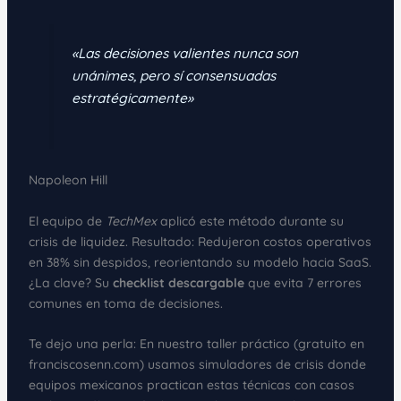
«Las decisiones valientes nunca son
unánimes, pero sí consensuadas
estratégicamente»
Napoleon Hill
El equipo de
TechMex
aplicó este método durante su
crisis de liquidez. Resultado: Redujeron costos operativos
en 38% sin despidos, reorientando su modelo hacia SaaS.
¿La clave? Su
checklist descargable
que evita 7 errores
comunes en toma de decisiones.
Te dejo una perla: En nuestro taller práctico (gratuito en
franciscosenn.com) usamos simuladores de crisis donde
equipos mexicanos practican estas técnicas con casos