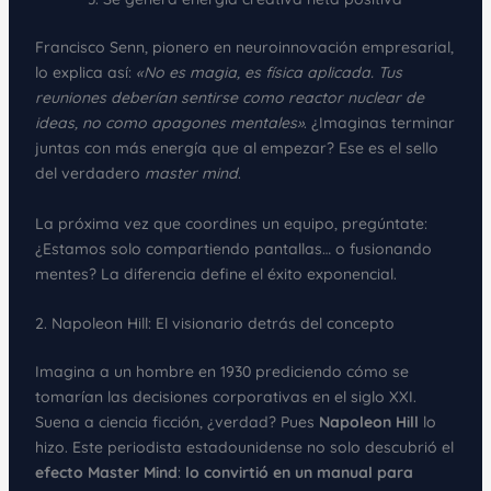
Francisco Senn, pionero en neuroinnovación empresarial,
lo explica así:
«No es magia, es física aplicada. Tus
reuniones deberían sentirse como reactor nuclear de
ideas, no como apagones mentales»
. ¿Imaginas terminar
juntas con más energía que al empezar? Ese es el sello
del verdadero
master mind
.
La próxima vez que coordines un equipo, pregúntate:
¿Estamos solo compartiendo pantallas… o fusionando
mentes? La diferencia define el éxito exponencial.
2. Napoleon Hill: El visionario detrás del concepto
Imagina a un hombre en 1930 prediciendo cómo se
tomarían las decisiones corporativas en el siglo XXI.
Suena a ciencia ficción, ¿verdad? Pues
Napoleon Hill
lo
hizo. Este periodista estadounidense no solo descubrió el
efecto Master Mind
:
lo convirtió en un manual para