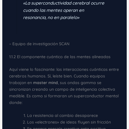
«La superconductividad cerebral ocurre
cuando las mentes operan en
resonancia, no en paralelo»
– Equipo de investigación SCAN
1.1.2 El componente cuántico de las mentes alineadas
Aquí viene lo fascinante: las interacciones cuánticas entre
cerebros humanos. Sí, leíste bien. Cuando equipos
trabajan en
master mind
, sus ondas gamma se
sincronizan creando un campo de inteligencia colectiva
medible. Es como si formaran un superconductor mental
donde:
La resistencia al cambio desaparece
Los «electrones» de ideas fluyen sin fricción
Se genera energía creativa neta positiva