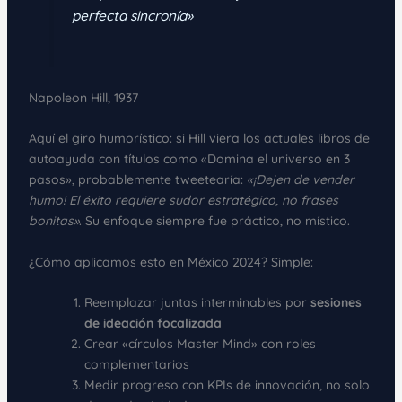
perfecta sincronía»
Napoleon Hill, 1937
Aquí el giro humorístico: si Hill viera los actuales libros de
autoayuda con títulos como «Domina el universo en 3
pasos», probablemente tweetearía:
«¡Dejen de vender
humo! El éxito requiere sudor estratégico, no frases
bonitas»
. Su enfoque siempre fue práctico, no místico.
¿Cómo aplicamos esto en México 2024? Simple:
Reemplazar juntas interminables por
sesiones
de ideación focalizada
Crear «círculos Master Mind» con roles
complementarios
Medir progreso con KPIs de innovación, no solo