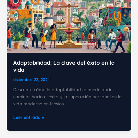
Adaptabilidad: La clave del éxito en la
vida
diciembre 22, 2024
Descubre cómo la adaptabilidad te puede abrir
caminos hacia el éxito y la superación personal en la
vida moderna en México.
Adaptabilidad:
Leer entrada »
La
clave