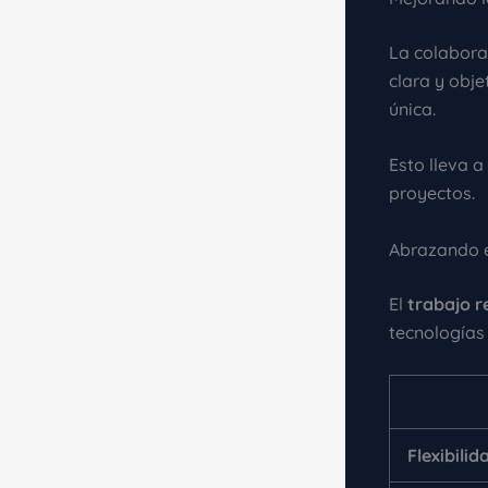
La colaborac
clara y obj
única.
Esto lleva a
proyectos.
Abrazando 
El
trabajo 
tecnologías 
Flexibilid