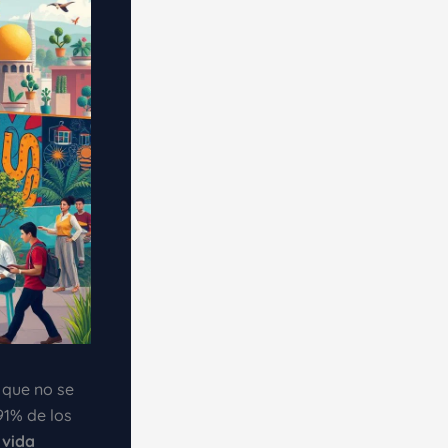
que no se
91% de los
a
vida