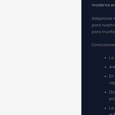
moderna en
Adaptarse no
para nuestr
para triunfa
Conclusione
La
An
En
ráp
Do
pro
La
el