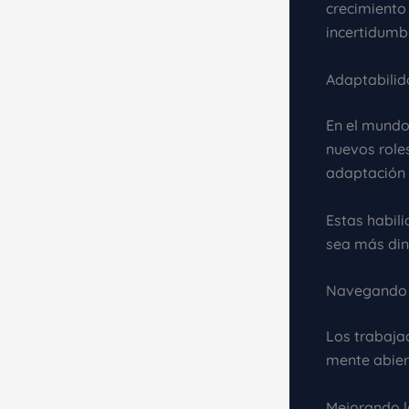
crecimiento 
incertidumb
Adaptabilid
En el mundo 
nuevos roles
adaptación
Estas habil
sea más din
Navegando e
Los trabaja
mente abier
Mejorando l