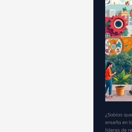
¿Sabías que
enseña en la
líderes de 