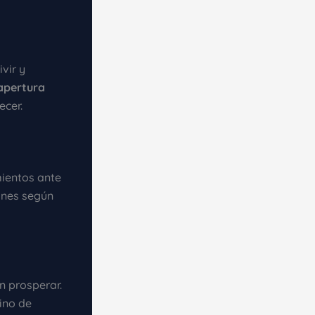
vir y
apertura
ecer.
mientos ante
anes según
n prosperar.
ino de