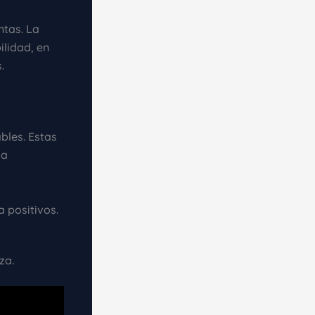
ntas. La
lidad, en
.
bles. Estas
la
 positivos.
za.