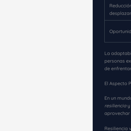
Reducció
desplaza
Oportuni
La adaptabi
personas ex
de enfrentar
El Aspecto 
En un mundo
resiliencia
y
aprovechar 
Resiliencia 