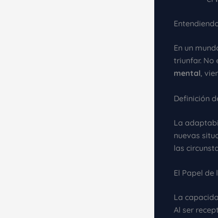
Entendiendo
En un mundo
triunfar. No
mental
, vi
Definición 
La adaptabi
nuevas situ
las circunst
El Papel de 
La capacida
Al ser rece