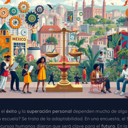
 el
éxito
y la
superación personal
dependen mucho de algo 
 escuela? Se trata de la adaptabilidad. En una encuesta, el 
recursos humanos dijeron que será clave para el
futuro
. En l