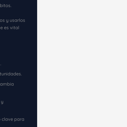
bitos.
os y usarlos
 es vital
.
tunidades.
 cambia
 y
 clave para