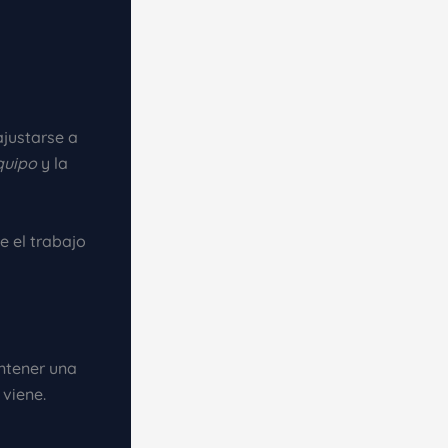
ajustarse a
quipo
y la
 el trabajo
ntener una
viene.