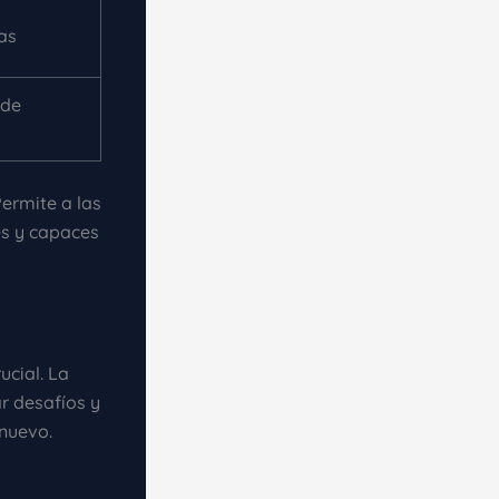
as
 de
ermite a las
es y capaces
cial. La
r desafíos y
nuevo.