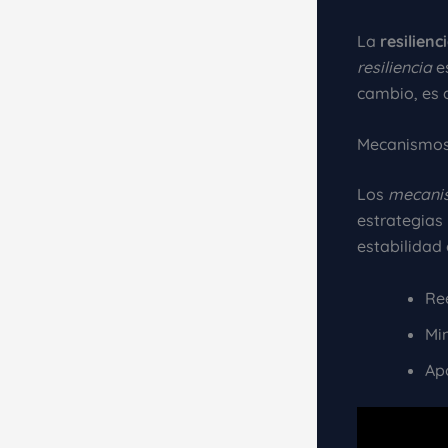
La
resilienc
resiliencia
es
cambio, es a
Mecanismos
Los
mecani
estrategias
estabilidad 
Re
Min
Ap