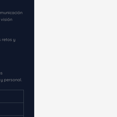
omunicación
 visión
 retos y
as
 y personal.