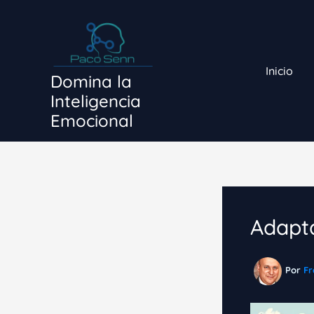
Ir
al
contenido
Inicio
Domina la
Inteligencia
Emocional
Adapta
Por
Fr