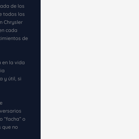
cada de los
e todos los
n Chrysler
 en cada
cimientos de
 en la vida
ia
y útil, si
e
versarios
o “facha” o
s que no