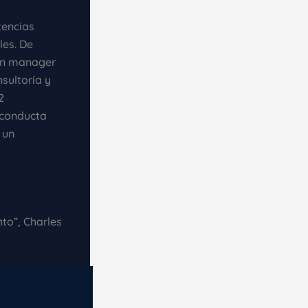
tencias
les. De
 un manager
sultoría y
2
 conducta
 un
to”, Charles