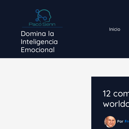
Ir
al
contenido
Inicio
Domina la
Inteligencia
Emocional
12 com
world
Por
Fr