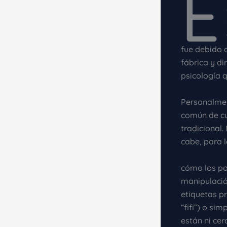
E
fue debido a
fábrica y di
psicología q
Personalment
común de cu
tradicional.
cabe, para l
cómo los po
manipulació
etiquetas p
“fifi”) o si
están ni cer