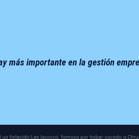
y más importante en la gestión empres
l ya fallecido Lee Iacocca, famoso por haber sacado a Chrys