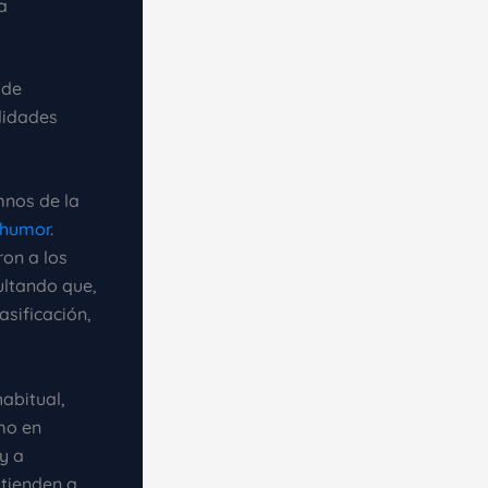
a
 de
lidades
mnos de la
humor
.
on a los
sultando que,
sificación,
abitual,
imo en
y a
 tienden a