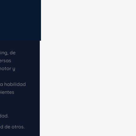
ing, de
ersas
motor y
a
a habilidad
ientes
dad.
d de otros.