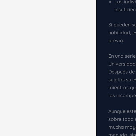
Los indi
insuficien
Si pueden s
habilidad, 
previa.
En una seri
Universidad
Después de 
sujetos su e
mientras qu
los incompe
Aunque est
sobre todo 
mucha mayor
menudo, sim