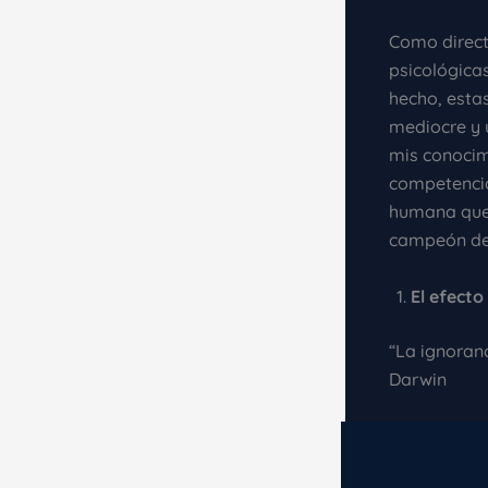
Como direct
psicológicas
hecho, esta
mediocre y 
mis conocimi
competencia
humana que,
campeón de 
El efecto
“La ignoran
Darwin