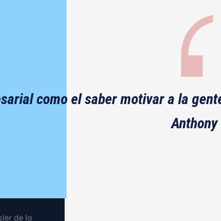
arial como el saber motivar a la gent
Anthony
ler de la