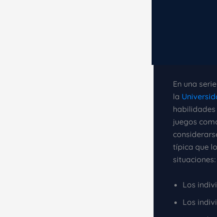
En una seri
la
Universid
habilidades
juegos com
considerars
típica que 
situaciones:
Los indiv
Los indiv