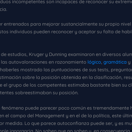
viduos incompetentes son incapaces de reconocer su extrem
cia.
er entrenados para mejorar sustancialmente su propio nivel
estos individuos pueden reconocer y aceptar su falta de habi
e de estudios, Kruger y Dunning examinaron en diversos alu
 las autovaloraciones en razonamiento
lógico
,
gramática
y
haberles mostrado las puntuaciones de sus tests, preguntar
stimación sobre la posición obtenida en la clasificación, re
e el grupo de los competentes estimaba bastante bien su cla
tentes sobreestimaban su posición.
e fenómeno puede parecer poco común es tremendamente h
en el campo del Management y en el de la política, este últ
 medida. Lo que parece autoconfianza puede ser, y es mu
ple ignorancia. No saben que no saben y, en consecuencia,