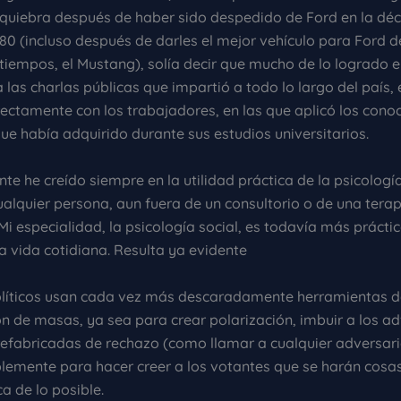
quiebra después de haber sido despedido de Ford en la dé
80 (incluso después de darles el mejor vehículo para Ford d
tiempos, el Mustang), solía decir que mucho de lo logrado e
 las charlas públicas que impartió a todo lo largo del país,
rectamente con los trabajadores, en las que aplicó los cono
ue había adquirido durante sus estudios universitarios.
e he creído siempre en la utilidad práctica de la psicología
alquier persona, aun fuera de un consultorio o de una terap
 Mi especialidad, la psicología social, es todavía más práctica 
a vida cotidiana. Resulta ya evidente
líticos usan cada vez más descaradamente herramientas d
n de masas, ya sea para crear polarización, imbuir a los ad
refabricadas de rechazo (como llamar a cualquier adversari
mplemente para hacer creer a los votantes que se harán cosa
ca de lo posible.