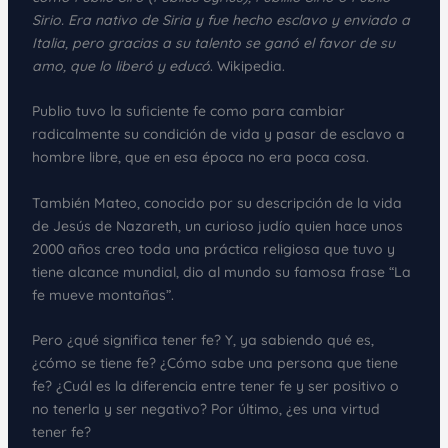
Sirio. Era nativo de Siria y fue hecho esclavo y enviado a
Italia, pero gracias a su talento se ganó el favor de su
amo, que lo liberó y educó
. Wikipedia.
Publio tuvo la suficiente fe como para cambiar
radicalmente su condición de vida y pasar de esclavo a
hombre libre, que en esa época no era poca cosa.
También Mateo, conocido por su descripción de la vida
de Jesús de Nazareth, un curioso judío quien hace unos
2000 años creo toda una práctica religiosa que tuvo y
tiene alcance mundial, dio al mundo su famosa frase “La
fe mueve montañas”.
Pero ¿qué significa tener fe? Y, ya sabiendo qué es,
¿cómo se tiene fe? ¿Cómo sabe una persona que tiene
fe? ¿Cuál es la diferencia entre tener fe y ser positivo o
no tenerla y ser negativo? Por último, ¿es una virtud
tener fe?