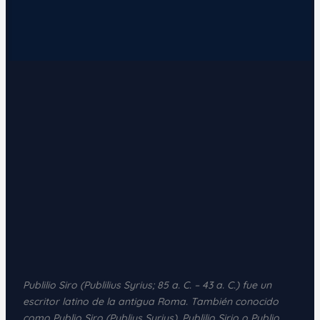
Publilio Siro (Publilius Syrius; 85 a. C. – 43 a. C.) fue un
escritor latino de la antigua Roma. También conocido
como Publio Siro (Publius Syrius), Publilio Sirio o Publio