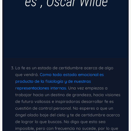
es”, Oscar Wilde
La fe es un estado de certidumbre acerca de algo
que vendrá.
Como todo estado emocional es
producto de la fisiología y de nuestras
representaciones internas.
Una vez empiezas a
trabajar hacia un destino de grandeza, hacia visiones
de futuro valiosas e inspiradoras desarrollar fe es
cuestión de control personal. No esperes a que un
ángel alado baje del cielo y te de certidumbre acerca
de lograr lo que buscas. No digo que esto sea
imposible, pero con frecuencia no sucede, por lo que