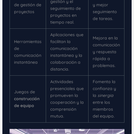
gestión y el
de gestión de
y mejor
seguimiento de
proyectos
seguimiento
proyectos en
de tareas.
tiempo real.
Aplicaciones que
Mejora en la
Herramientas
facilitan la
comunicación
de
comunicación
y respuesta
comunicación
instantánea y la
rápida a
instantánea
colaboración a
problemas.
distancia.
Actividades
Fomenta la
presenciales que
confianza y
Juegos de
promueven la
la
sinergia
construcción
cooperación y la
entre los
de equipo
comprensión
miembros
mutua.
del equipo.