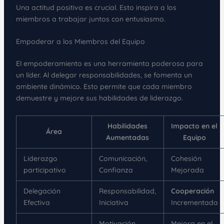
Una actitud positiva es crucial. Esto inspira a los
miembros a trabajar juntos con entusiasmo.
Empoderar a los Miembros del Equipo
El empoderamiento es una herramienta poderosa para
un líder. Al delegar responsabilidades, se fomenta un
ambiente dinámico. Esto permite que cada miembro
demuestre y mejore sus habilidades de liderazgo.
Habilidades
Impacto en el
Área
Aumentadas
Equipo
Liderazgo
Comunicación,
Cohesión
participativo
Confianza
Mejorada
Delegación
Responsabilidad,
Cooperación
Efectiva
Iniciativa
Incrementada
Motivación,
Mejora en el