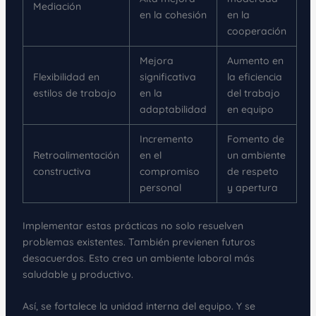
Mediación
en la cohesión
en la
cooperación
Mejora
Aumento en
Flexibilidad en
significativa
la eficiencia
estilos de trabajo
en la
del trabajo
adaptabilidad
en equipo
Incremento
Fomento de
Retroalimentación
en el
un ambiente
constructiva
compromiso
de respeto
personal
y apertura
Implementar estas prácticas no solo resuelven
problemas existentes. También previenen futuros
desacuerdos. Esto crea un ambiente laboral más
saludable y productivo.
Así, se fortalece la unidad interna del equipo. Y se