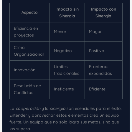
Impacto sin
Impacto con
Aspecto
Sinergia
Sinergia
Eficiencia en
Menor
Mayor
proyectos
Clima
Negativo
Positivo
Organizacional
Límites
Fronteras
Innovación
tradicionales
expandidas
Resolución de
Ineficiente
Eficiente
Conflictos
La
cooperación
y la
sinergia
son esenciales para el éxito.
Entender y aprovechar estos elementos crea un equipo
fuerte. Un equipo que no solo logra sus metas, sino que
las supera.