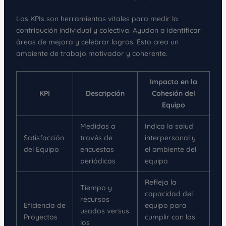
Los KPIs son herramientas vitales para medir la
contribución individual y colectiva. Ayudan a identificar
áreas de mejora y celebrar logros. Esto crea un
ambiente de trabajo motivador y coherente.
Impacto en la
KPI
Descripción
Cohesión del
Equipo
Medidas a
Indica la salud
Satisfacción
través de
interpersonal y
del Equipo
encuestas
el ambiente del
periódicas
equipo
Refleja la
Tiempo y
capacidad del
recursos
Eficiencia de
equipo para
usados versus
Proyectos
cumplir con los
los