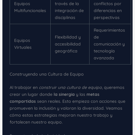
Equipos
través de la
conflictos por
Multifuncionales
integración de
diferencias en
disciplinas
perspectivas
Requerimientos
Flexibilidad y
de
Equipos
accesibilidad
comunicación y
Virtuales
geográfica
tecnología
avanzada
Construyendo una Cultura de Equipo
Al trabajar en
construir una cultura de equipo
, queremos
crear un lugar donde
la sinergia
y las
metas
compartidas
sean reales. Esto empieza con acciones que
promueven la inclusión y valoran la diversidad. Veamos
cómo estas estrategias mejoran nuestro trabajo y
fortalecen nuestro equipo.