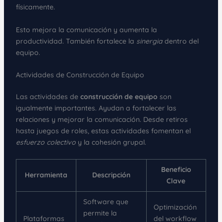
físicamente.
Esto mejora la comunicación y aumenta la
productividad. También fortalece la
sinergia
dentro del
equipo.
Actividades de Construcción de Equipo
Las actividades de
construcción de equipo
son
igualmente importantes. Ayudan a fortalecer las
relaciones y mejorar la comunicación. Desde retiros
hasta juegos de roles, estas actividades fomentan el
esfuerzo colectivo
y la cohesión grupal.
Beneficio
Herramienta
Descripción
Clave
Software que
Optimización
permite la
Plataformas
del workflow