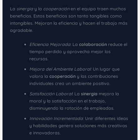
La
sinergia
y la
cooperación
en el equipo traen muchos
beneficios. Estos beneficios son tanto tangibles como
intangibles. Mejoran la eficiencia y hacen el trabajo más
agradable.
Eficiencia Mejorada
: La
colaboración
reduce el
tiempo perdido y aprovecha mejor los
recursos.
Mejora del Ambiente Laboral
: Un lugar que
valora la
cooperación
y las contribuciones
individuales crea un ambiente positivo.
Satisfacción Laboral
: La
sinergia
mejora la
moral y la satisfacción en el trabajo,
disminuyendo la rotación de empleados.
Innovación Incrementada
: Unir diferentes ideas
y habilidades genera soluciones más creativas
e innovadoras.