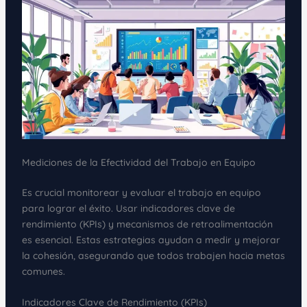
Mediciones de la Efectividad del Trabajo en Equipo
Es crucial monitorear y evaluar el trabajo en equipo
para lograr el éxito. Usar indicadores clave de
rendimiento (KPIs) y mecanismos de retroalimentación
es esencial. Estas estrategias ayudan a medir y mejorar
la cohesión, asegurando que todos trabajen hacia metas
comunes.
Indicadores Clave de Rendimiento (KPIs)