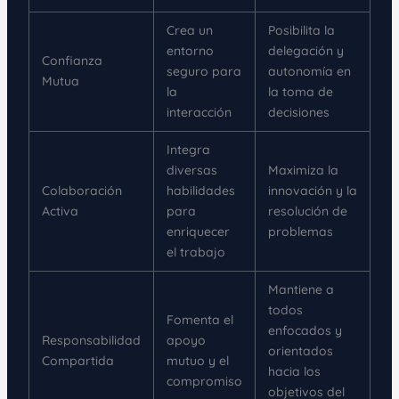
Crea un
Posibilita la
entorno
delegación y
Confianza
seguro para
autonomía en
Mutua
la
la toma de
interacción
decisiones
Integra
diversas
Maximiza la
Colaboración
habilidades
innovación y la
Activa
para
resolución de
enriquecer
problemas
el trabajo
Mantiene a
todos
Fomenta el
enfocados y
Responsabilidad
apoyo
orientados
Compartida
mutuo y el
hacia los
compromiso
objetivos del