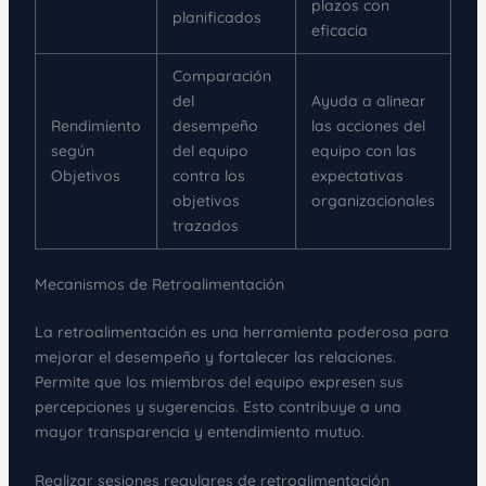
plazos con
planificados
eficacia
Comparación
del
Ayuda a alinear
Rendimiento
desempeño
las acciones del
según
del equipo
equipo con las
Objetivos
contra los
expectativas
objetivos
organizacionales
trazados
Mecanismos de Retroalimentación
La retroalimentación es una herramienta poderosa para
mejorar el desempeño y fortalecer las relaciones.
Permite que los miembros del equipo expresen sus
percepciones y sugerencias. Esto contribuye a una
mayor transparencia y entendimiento mutuo.
Realizar sesiones regulares de retroalimentación