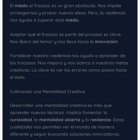
El
miedo
al fracaso es un gran obstáculo. Nos impide
arriesgarnos y probar nuevas ideas. Pero, la
resiliencia
nos ayuda a superar este
miedo
.
Aceptar que el fracaso es parte del proceso es clave.
Nos libera del temor y nos lleva hacia la
innovación
.
Fortalecer nuestra
resiliencia
nos ayuda a aprender de
los fracasos. Nos mejora y nos acerca a nuestras metas
creativas. La clave es ver los errores como pasos hacia
el éxito.
Cultivando una Mentalidad Creativa
Desarrollar una
mentalidad creativa
es más que
aprender nuevas técnicas. Implica fomentar la
curiosidad
, la
mentalidad abierta
y la
resiliencia
. Estas
cualidades nos permiten ver el mundo de manera
diferente y seguir buscando soluciones innovadoras.