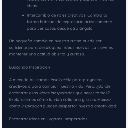
ideas.
Intercambio de roles creativos: Cambia tu
forma habitual de expresarte artísticamente
para ver cosas desde otro ángulo.
Un pequeño cambio en nuestra rutina puede ser
suficiente para desbloquear ideas nuevas. La clave es
mantener una actitud abierta y curiosa.
Buscando Inspiración
A menudo buscamos
inspiración
para proyectos
creativos o para cambiar nuestra vida. Pero, ¿dónde
encontrar esas
ideas inesperadas
que necesitamos?
Exploraremos cómo la vida cotidiana y la
naturaleza
como inspiración
pueden despertar nuestra creatividad.
Encontrar Ideas en Lugares Inesperados