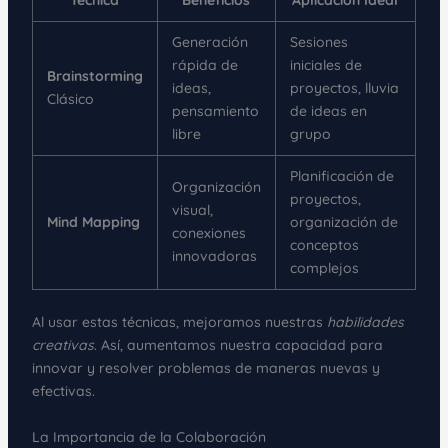
Técnica
Beneficios
Aplicación Ideal
Generación
Sesiones
rápida de
iniciales de
Brainstorming
ideas,
proyectos, lluvia
Clásico
pensamiento
de ideas en
libre
grupo
Planificación de
Organización
proyectos,
visual,
Mind Mapping
organización de
conexiones
conceptos
innovadoras
complejos
Al usar estas técnicas, mejoramos nuestras
habilidades
creativas
. Así, aumentamos nuestra capacidad para
innovar y resolver problemas de maneras nuevas y
efectivas.
La Importancia de la Colaboración