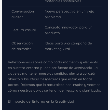
materiales sostenibles
Conversación
Nueva perspectiva en un viejo
al azar
problema
Concepto innovador para un
Lectura casual
producto
Observación
Ideas para una campaña de
de animales
marketing viral
Reflexionemos sobre cómo cada momento y elemento
en nuestro entorno puede ser fuente de
inspiración
. La
clave es mantener nuestros sentidos alerta y corazón
abierto a las
ideas inesperadas
que están en todas
partes. Dejemos que la naturaleza nos inspire y veamos
cómo nuestras obras se llenan de frescura y significado.
El Impacto del Entorno en la Creatividad