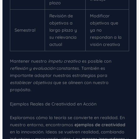
plazo
Revisión de
Modificar
objetivos a
objetivos que
Semestral
largo plazo y
ya no
su relevancia
respondan a la
actual
visión creativa
Mantener nuestro
ímpetu creativo
es posible con
reflexión y evaluación
constantes. También es
importante adaptar nuestras estrategias para
establecer objetivos
que se alineen con nuestro
propósito.
Ejemplos Reales de Creatividad en Acción
Exploramos cómo la teoría se convierte en realidad. En
nuestro entorno, encontramos
ejemplos de creatividad
en la innovación. Ideas se vuelven realidad, cambiando
industrias y mejorando vidas. Las
marcas innovadoras
y