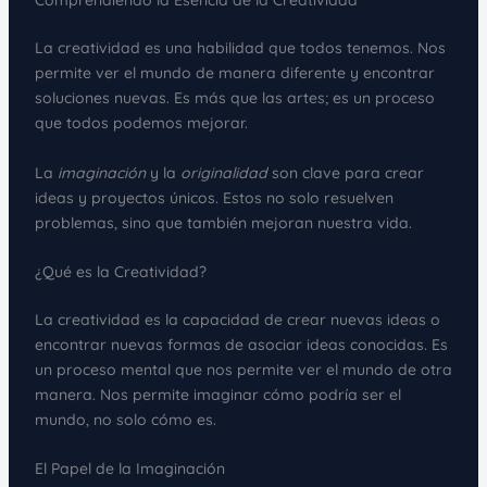
Comprendiendo la Esencia de la Creatividad
La creatividad es una habilidad que todos tenemos. Nos
permite ver el mundo de manera diferente y encontrar
soluciones nuevas. Es más que las artes; es un proceso
que todos podemos mejorar.
La
imaginación
y la
originalidad
son clave para crear
ideas y proyectos únicos. Estos no solo resuelven
problemas, sino que también mejoran nuestra vida.
¿Qué es la Creatividad?
La creatividad es la capacidad de crear nuevas ideas o
encontrar nuevas formas de asociar ideas conocidas. Es
un proceso mental que nos permite ver el mundo de otra
manera. Nos permite imaginar cómo podría ser el
mundo, no solo cómo es.
El Papel de la Imaginación