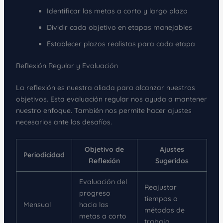
Identificar las metas a corto y largo plazo
Dividir cada objetivo en etapas manejables
Establecer plazos realistas para cada etapa
Reflexión Regular y Evaluación
La reflexión es nuestra aliada para alcanzar nuestros
objetivos. Esta evaluación regular nos ayuda a mantener
nuestro enfoque. También nos permite hacer ajustes
necesarios ante los desafíos.
Objetivo de
Ajustes
Periodicidad
Reflexión
Sugeridos
Evaluación del
Reajustar
progreso
tiempos o
Mensual
hacia las
métodos de
metas a corto
trabajo