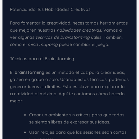
Potenciando Tus Habilidades Creativas
Para fomentar la creatividad, necesitamos herramientas
que mejoren nuestras
habilidades creativas
. Vamos a
ver algunas
técnicas de brainstorming
útiles. También,
cómo el
mind mapping
puede cambiar el juego.
Técnicas para el Brainstorming
El
brainstorming
es un método eficaz para crear ideas,
ya sea en grupo o solo. Usando estas técnicas, podemos
generar ideas sin límites. Esto es clave para explorar la
creatividad al máximo. Aquí te contamos cómo hacerlo
mejor:
Crear un ambiente sin críticas para que todos
se sientan libres de expresar sus ideas.
Usar relojes para que las sesiones sean cortas