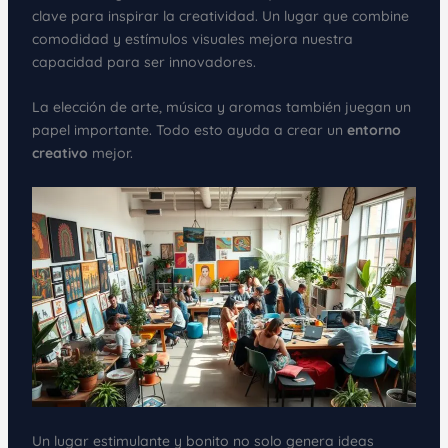
clave para inspirar la creatividad. Un lugar que combine
comodidad y estímulos visuales mejora nuestra
capacidad para ser innovadores.
La elección de arte, música y aromas también juegan un
papel importante. Todo esto ayuda a crear un
entorno
creativo
mejor.
Un lugar estimulante y bonito no solo genera ideas