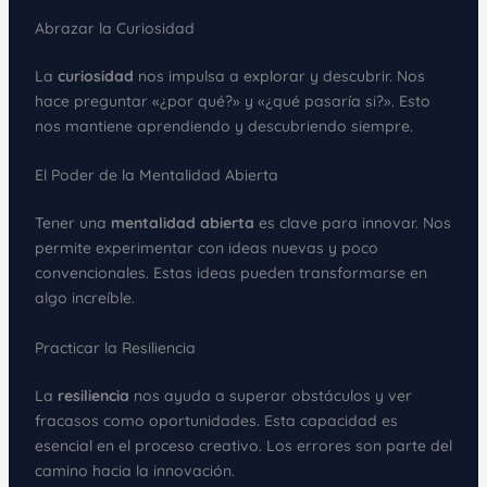
Abrazar la Curiosidad
La
curiosidad
nos impulsa a explorar y descubrir. Nos
hace preguntar «¿por qué?» y «¿qué pasaría si?». Esto
nos mantiene aprendiendo y descubriendo siempre.
El Poder de la Mentalidad Abierta
Tener una
mentalidad abierta
es clave para innovar. Nos
permite experimentar con ideas nuevas y poco
convencionales. Estas ideas pueden transformarse en
algo increíble.
Practicar la Resiliencia
La
resiliencia
nos ayuda a superar obstáculos y ver
fracasos como oportunidades. Esta capacidad es
esencial en el proceso creativo. Los errores son parte del
camino hacia la innovación.