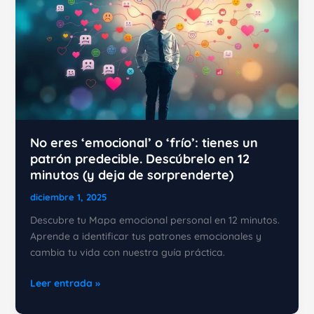
No eres ‘emocional’ o ‘frío’: tienes un
patrón predecible. Descúbrelo en 12
minutos (y deja de sorprenderte)
diciembre 1, 2025
Descubre tu Mapa emocional personal en 12 minutos.
Aprende a identificar tus patrones emocionales y
cambia tu vida con nuestra guía práctica.
No
Leer entrada »
eres