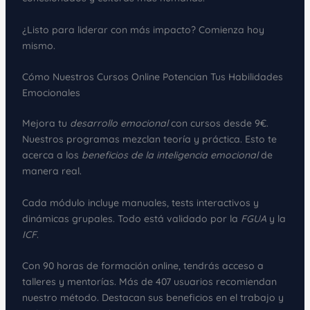
¿Listo para liderar con más impacto? Comienza hoy
mismo.
Cómo Nuestros Cursos Online Potencian Tus Habilidades
Emocionales
Mejora tu
desarrollo emocional
con cursos desde 9€.
Nuestros programas mezclan teoría y práctica. Esto te
acerca a los
beneficios de la inteligencia emocional
de
manera real.
Cada módulo incluye manuales, tests interactivos y
dinámicas grupales. Todo está validado por la
FGUA
y la
ICF
.
Con 90 horas de formación online, tendrás acceso a
talleres y mentorías. Más de 407 usuarios recomiendan
nuestro método. Destacan sus beneficios en el trabajo y