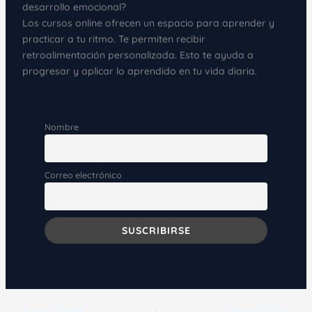
desarrollo emocional?
Los cursos online ofrecen un espacio para aprender y
practicar a tu ritmo. Te permiten recibir
retroalimentación personalizada. Esto te ayuda a
progresar y aplicar lo aprendido en tu vida diaria.
Nombre
Correo electrónico
ANTERIOR
SIGUIENTE