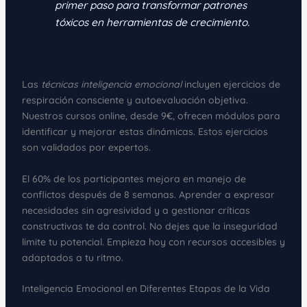
primer paso para transformar patrones
tóxicos en herramientas de crecimiento.
Las
técnicas inteligencia emocional
incluyen ejercicios de
respiración consciente y autoevaluación objetiva.
Nuestros cursos online, desde 9€, ofrecen módulos para
identificar y mejorar estas dinámicas. Estos ejercicios
son validados por expertos.
El 60% de los participantes mejora en manejo de
conflictos después de 8 semanas. Aprender a expresar
necesidades sin agresividad y a gestionar críticas
constructivas te da control. No dejes que la inseguridad
limite tu potencial. Empieza hoy con recursos accesibles y
adaptados a tu ritmo.
Inteligencia Emocional en Diferentes Etapas de la Vida