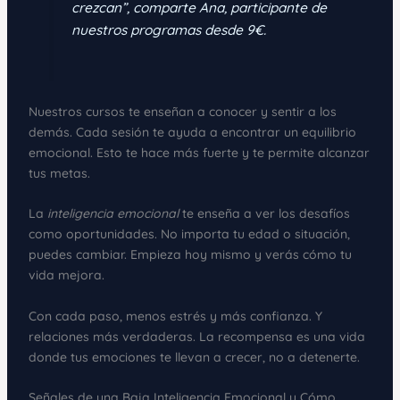
crezcan”, comparte Ana, participante de
nuestros programas desde 9€.
Nuestros cursos te enseñan a conocer y sentir a los
demás. Cada sesión te ayuda a encontrar un equilibrio
emocional. Esto te hace más fuerte y te permite alcanzar
tus metas.
La
inteligencia emocional
te enseña a ver los desafíos
como oportunidades. No importa tu edad o situación,
puedes cambiar. Empieza hoy mismo y verás cómo tu
vida mejora.
Con cada paso, menos estrés y más confianza. Y
relaciones más verdaderas. La recompensa es una vida
donde tus emociones te llevan a crecer, no a detenerte.
Señales de una Baja Inteligencia Emocional y Cómo