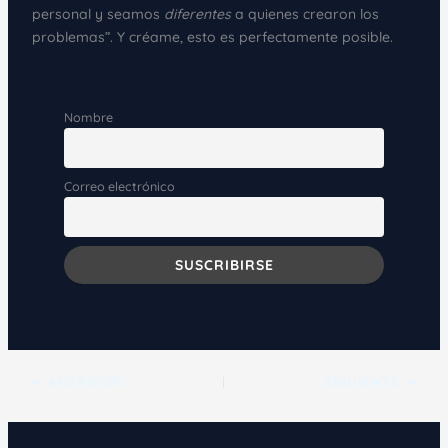
personal y seamos
diferentes
a quienes crearon los
problemas”. Y créame, esto es perfectamente posible.
Nombre
Correo electrónico
ANTERIOR
SIGUIENTE