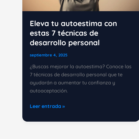
Eleva tu autoestima con
estas 7 técnicas de
desarrollo personal
septiembre 4, 2025
¿Buscas mejorar la autoestima? Conoce las
7 técnicas de desarrollo personal que te
ayudarán a aumentar tu confianza y
autoaceptación.
Eleva
Leer entrada »
tu
autoestima
con
estas