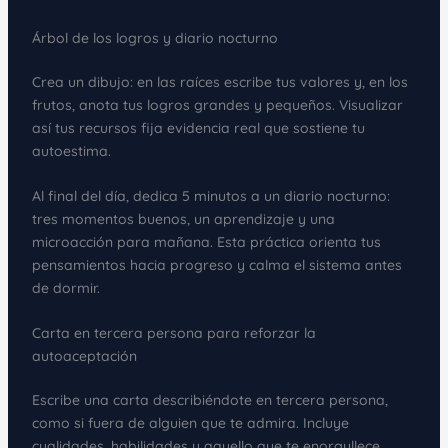
Árbol de los logros y diario nocturno
Crea un dibujo: en las raíces escribe tus valores y, en los
frutos, anota tus logros grandes y pequeños. Visualizar
así tus recursos fija evidencia real que sostiene tu
autoestima.
Al final del día, dedica 5 minutos a un diario nocturno:
tres momentos buenos, un aprendizaje y una
microacción para mañana. Esta práctica orienta tus
pensamientos hacia progreso y calma el sistema antes
de dormir.
Carta en tercera persona para reforzar la
autoaceptación
Escribe una carta describiéndote en tercera persona,
como si fuera de alguien que te admira. Incluye
cualidades, habilidades y aquello que te enorgullece.