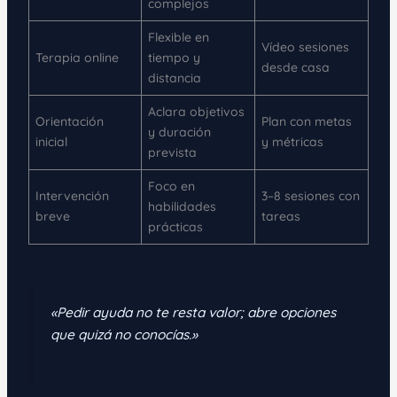
complejos
Flexible en
Vídeo sesiones
Terapia online
tiempo y
desde casa
distancia
Aclara objetivos
Orientación
Plan con metas
y duración
inicial
y métricas
prevista
Foco en
Intervención
3–8 sesiones con
habilidades
breve
tareas
prácticas
«Pedir ayuda no te resta valor; abre opciones
que quizá no conocías.»