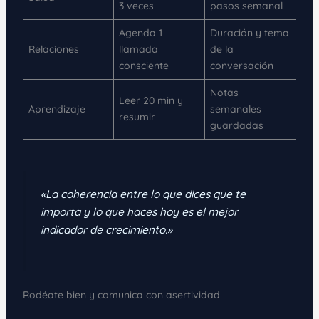
3 veces
pasos semanal
Agenda 1
Duración y tema
Relaciones
llamada
de la
consciente
conversación
Notas
Leer 20 min y
Aprendizaje
semanales
resumir
guardadas
«La coherencia entre lo que dices que te
importa y lo que haces hoy es el mejor
indicador de crecimiento.»
Rodéate bien y comunica con asertividad