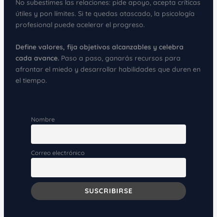
No subestimes las relaciones: pide apoyo, acepta críticas
útiles y pon límites. Si te quedas atascado, la psicología
profesional puede acelerar el progreso.
Define valores, fija objetivos alcanzables y celebra
cada avance.
Paso a paso, ganarás recursos para
afrontar el miedo y desarrollar habilidades que duren en
el tiempo.
Nombre
Correo electrónico