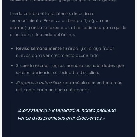
Leerla cambia el tono interno: de crítica a
reconocimiento. Reserva un tiempo fijo (pon una
alarma) y ancla la tarea a un ritual cotidiano para que la
práctica no dependa del ánimo.
Revisa semanalmente
tu árbol y subraya frutos
nuevos para ver crecimiento acumulado.
Si cuesta escribir logros, nombra las habilidades que
usaste: paciencia, curiosidad o disciplina.
Si aparece autocrítica
, reformúlala con un tono más
útil, como haría un buen entrenador.
«Consistencia > intensidad: el hábito pequeño
vence a las promesas grandilocuentes.»