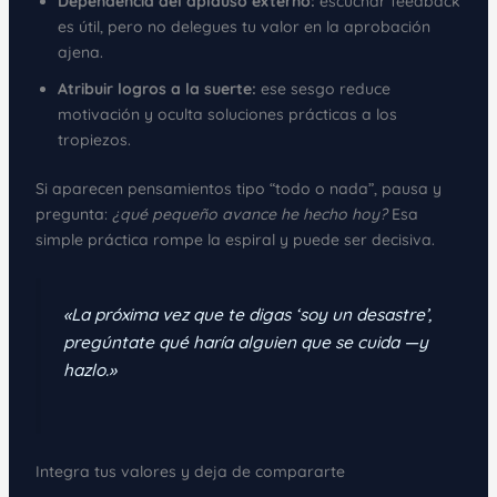
Dependencia del aplauso externo:
escuchar feedback
es útil, pero no delegues tu valor en la aprobación
ajena.
Atribuir logros a la suerte:
ese sesgo reduce
motivación y oculta soluciones prácticas a los
tropiezos.
Si aparecen pensamientos tipo “todo o nada”, pausa y
pregunta:
¿qué pequeño avance he hecho hoy?
Esa
simple práctica rompe la espiral y puede ser decisiva.
«La próxima vez que te digas ‘soy un desastre’,
pregúntate qué haría alguien que se cuida —y
hazlo.»
Integra tus valores y deja de compararte