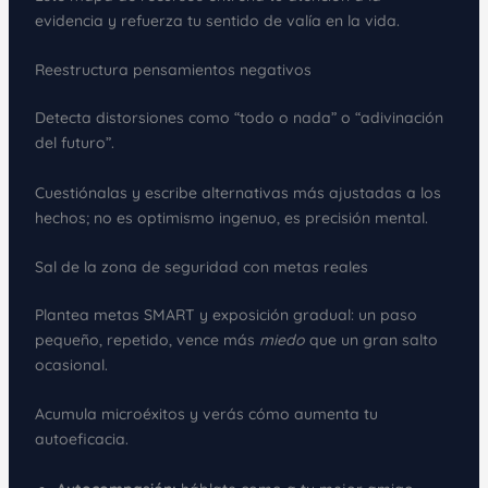
evidencia y refuerza tu sentido de valía en la vida.
Reestructura pensamientos negativos
Detecta distorsiones como “todo o nada” o “adivinación
del futuro”.
Cuestiónalas y escribe alternativas más ajustadas a los
hechos; no es optimismo ingenuo, es precisión mental.
Sal de la zona de seguridad con metas reales
Plantea metas SMART y exposición gradual: un paso
pequeño, repetido, vence más
miedo
que un gran salto
ocasional.
Acumula microéxitos y verás cómo aumenta tu
autoeficacia.