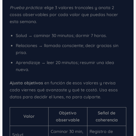
Prueba práctica:
elige 3 valores troncales y anota 2
cosas observables por cada valor que puedas hacer
esta semana.
Salud → caminar 30 minutos; dormir 7 horas.
Relaciones → llamada consciente; decir gracias sin
prisa.
Aprendizaje → leer 20 minutos; resumir una idea
nueva.
Ajusta objetivos
en función de esos valores y revisa
cada viernes qué avanzaste y qué te costó. Usa esos
datos para decidir el lunes, no para culparte.
Objetivo
Señal de
Valor
observable
coherencia
Caminar 30 min,
Registro de
Salud