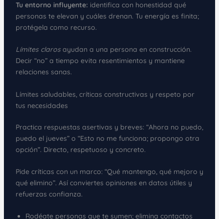
Tu entorno influyente:
identifica con honestidad qué
personas te elevan y cuáles drenan. Tu energía es finita;
protégela como recurso.
Límites claros
ayudan a una persona en construcción.
Decir “no” a tiempo evita resentimientos y mantiene
relaciones sanas.
Límites saludables, críticas constructivas y respeto por
tus necesidades
Practica respuestas asertivas y breves: “Ahora no puedo,
puedo el jueves” o “Esto no me funciona; propongo otra
opción”. Directo, respetuoso y concreto.
Pide críticas con un marco: “Qué mantengo, qué mejoro y
qué elimino”. Así conviertes opiniones en datos útiles y
refuerzas confianza.
Rodéate personas que te sumen; elimina contactos