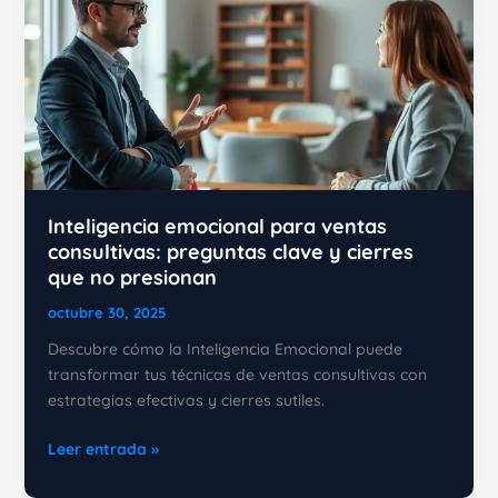
Inteligencia emocional para ventas
consultivas: preguntas clave y cierres
que no presionan
octubre 30, 2025
Descubre cómo la Inteligencia Emocional puede
transformar tus técnicas de ventas consultivas con
estrategias efectivas y cierres sutiles.
Inteligencia
Leer entrada »
emocional