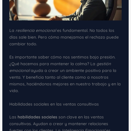
La
resiliencia emocional
es fundamental. No todos los
días sale bien. Pero cómo manejamos el rechazo puede
cambiar todo.
Es importante saber cómo nos sentimos bajo presión.
¿Qué hacemos para mantener la calma? La
gestión
emocional
ayuda a crear un ambiente positivo para la
venta. Y beneficia tanto al cliente como a nosotros
mismos, haciéndonos mejores en nuestro trabajo y en la
vida.
Habilidades sociales en las ventas consultivas
Las
habilidades sociales
son clave en las ventas
consultivas. Ayudan a crear y mantener relaciones
fuertes con los clientes. La
Inteligencia Emocional
es