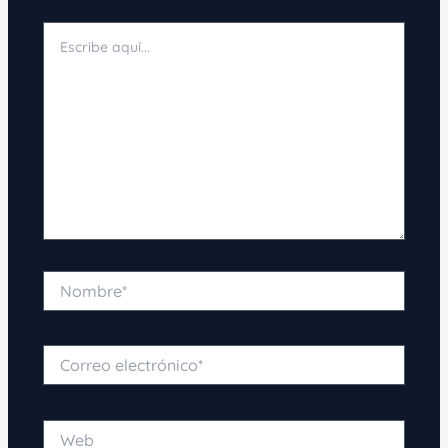
Escribe
aquí...
Nombre*
Correo
electrónico*
Web