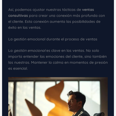
Así, podemos ajustar nuestras tácticas de
ventas
consultivas
para crear una conexión más profunda con
el cliente. Esta conexión aumenta las posibilidades de
éxito en las ventas.
La gestión emocional durante el proceso de ventas
La
gestión emocional
es clave en las ventas. No solo
importa entender las emociones del cliente, sino también
las nuestras. Mantener la calma en momentos de presión
es esencial.