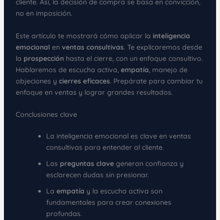
cliente. Así, la decisión de compra se basa en convicción,
no en imposición.
Este artículo te mostrará cómo aplicar la
inteligencia
emocional
en
ventas consultivas
. Te explicaremos desde
la
prospección
hasta el cierre, con un enfoque consultivo.
Hablaremos de escucha activa,
empatía
, manejo de
objeciones y
cierres eficaces
. Prepárate para cambiar tu
enfoque en ventas y lograr grandes resultados.
Conclusiones clave
La inteligencia emocional es clave en ventas
consultivas para entender al cliente.
Las
preguntas clave
generan confianza y
esclarecen dudas sin presionar.
La
empatía
y la escucha activa son
fundamentales para crear conexiones
profundas.