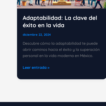
Adaptabilidad: La clave del
éxito en la vida
diciembre 22, 2024
Descubre cómo la adaptabilidad te puede
abrir caminos hacia el éxito y la superación
personal en la vida moderna en México.
Adaptabilidad:
Leer entrada »
La
clave
del
éxito
en
la