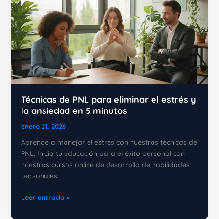
Técnicas de PNL para eliminar el estrés y
la ansiedad en 5 minutos
enero 21, 2026
Aprende a manejar el estrés con nuestras técnicas de
PNL. Inicia tu educación para el éxito personal con
nuestros cursos online de desarrollo de habilidades
personales.
Técnicas
Leer entrada »
de