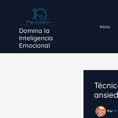
Ir
al
contenido
Inicio
Domina la
Inteligencia
Emocional
Técnic
ansied
Por
Fr