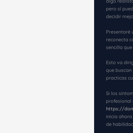
algo realist
pero sí pued
decidir mejo
Presentaré 
reconecta c
sencilla que
Esto va diri
que buscan 
practicas cu
Si los sínto
profesional 
https://dom
inicia ahora
de habilida