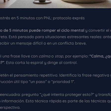
estrés en 5 minutos con PNL: protocolo exprés
o de 5 minutos puede romper el ciclo mental
y convertir el
reta. Está pensado para situaciones estresantes reales: ant
ecibir un mensaje difícil o en un conflicto breve.
di una frase llave con
calma
o
stop
, por ejemplo:
“Calma, ¿q
a?”
. Esto corta la espiral y dirige al control.
detén el pensamiento repetitivo. Identifica la frase negativa 
rucción útil tipo “un paso” o “prioridad 1”.
reencuadra: pregunta “¿qué intenta proteger esto?” y transf
información. Esta técnica rápida es parte de las técnicas q
erspectiva.