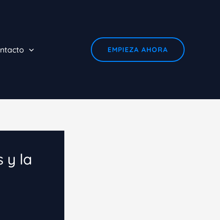
ntacto
EMPIEZA AHORA
 y la