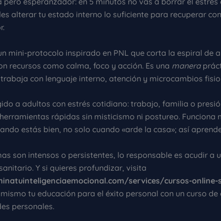
a pero esperanzador: en 5 minutos no vas a borrar el estrés 
es alterar tu estado interno lo suficiente para recuperar con
r.
un mini-protocolo inspirado en PNL que corta la espiral de 
on recursos como calma, foco y acción. Es una
manera
práct
 trabaja con lenguaje interno, atención y microcambios fisio
gido a adultos con estrés cotidiano: trabajo, familia o presi
herramientas rápidas sin misticismo ni postureo. Funciona m
ando estás bien, no solo cuando «arde la casa»; así aprende
mas son intensos o persistentes, lo responsable es acudir a 
sanitario. Y si quieres profundizar, visita
inatuinteligenciaemocional.com/services/cursos-online-so
 mismo tu educación para el éxito personal con un curso de 
des personales.