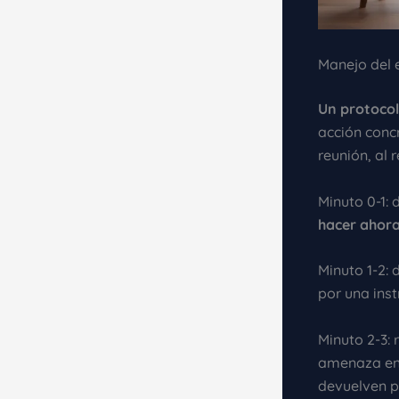
Manejo del 
Un protocol
acción conc
reunión, al r
Minuto 0-1: 
hacer ahor
Minuto 1-2: 
por una inst
Minuto 2-3: 
amenaza en 
devuelven p