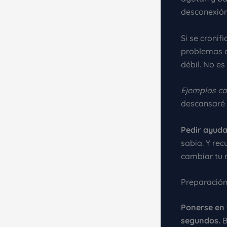
desconexión
Si se cronif
problemas c
débil. No e
Ejemplos co
descansaré e
Pedir ayud
sabia. Y rec
cambiar tu r
Preparación
Ponerse en 
segundos.
B