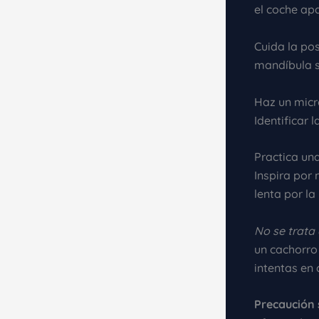
el coche apa
Cuida la po
mandíbula s
Haz un micr
Identificar 
Practica una
Inspira por
lenta por la
No se trata
un cachorro 
intentas en 
Precaución 