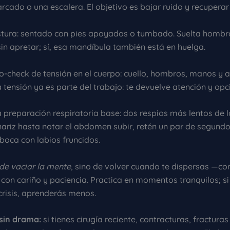
rcado o una escalera. El objetivo es bajar ruido y recuperar 
stura: sentado con pies apoyados o tumbado. Suelta hombro
in apretar; sí, esa mandíbula también está en huelga.
o-check de tensión en el cuerpo: cuello, hombros, manos y
la tensión ya es parte del trabajo: te devuelve atención y opc
 preparación respiratoria base: dos respios más lentos de l
 nariz hasta notar el abdomen subir, retén un par de segund
 boca con labios fruncidos.
 de vaciar la mente
, sino de volver cuando te dispersas —c
con cariño y paciencia. Practica en momentos tranquilos; si 
crisis, aprenderás menos.
sin drama:
si tienes cirugía reciente, contracturas, fracturas