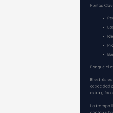
Puntos Clav
Pe
Las
Ide
Pr
Bus
Por qué el 
El estrés e
capacidad p
extra y foco 
La trampa l
agotan y baj