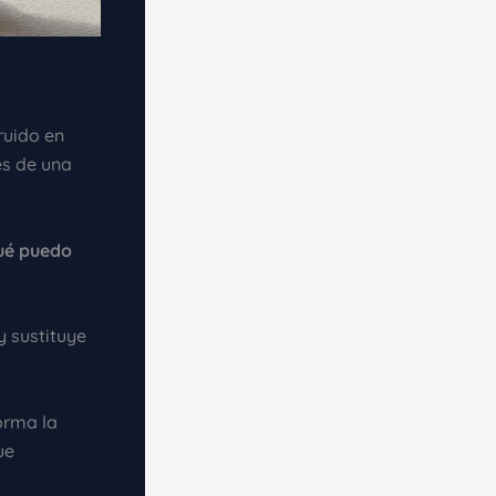
 ruido en
es de una
ué puedo
y sustituye
orma la
ue