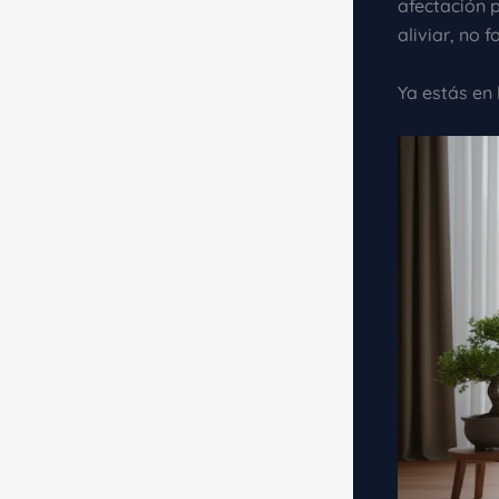
afectación p
aliviar, no f
Ya estás en