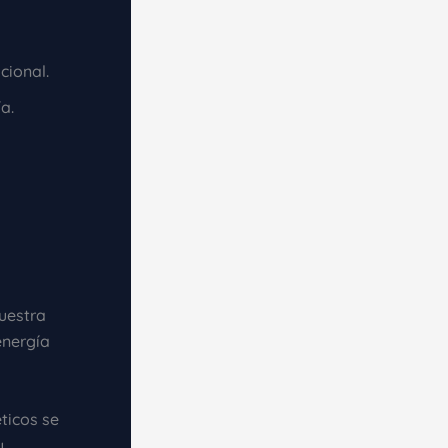
cional.
a.
uestra
energía
ticos se
y