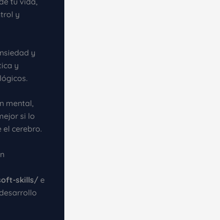
de tu vida,
trol y
ansiedad y
ica y
lógicos.
ón mental,
ejor si lo
 el cerebro.
un
ft-skills/
e
desarrollo