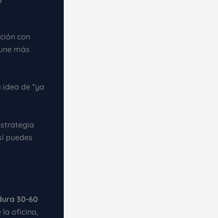
ación con
mune más
a idea de “ya
estrategia
sí puedes
dura 30-60
la oficina,