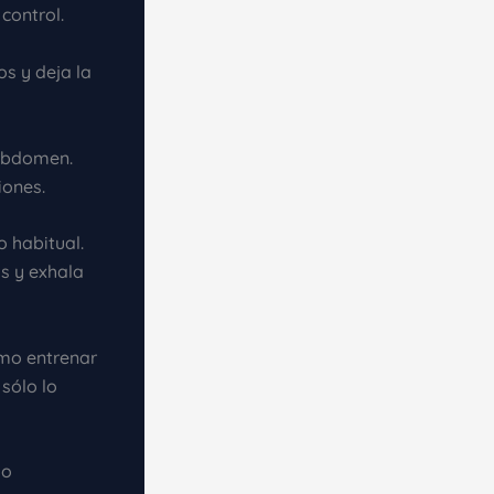
control.
s y deja la
 abdomen.
iones.
o habitual.
os y exhala
omo entrenar
sólo lo
 o