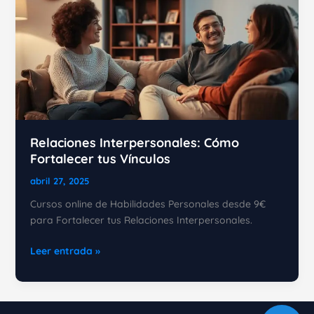
Relaciones Interpersonales: Cómo
Fortalecer tus Vínculos
abril 27, 2025
Cursos online de Habilidades Personales desde 9€
para Fortalecer tus Relaciones Interpersonales.
Relaciones
Leer entrada »
Interpersonales:
Cómo
Fortalecer