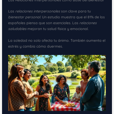
Las Relaciones Interpersonales como Base del Bienestar
Las
relaciones interpersonales
son clave para tu
bienestar personal
. Un estudio muestra que el 81% de los
españoles piensa que son esenciales. Las
relaciones
saludables
mejoran tu salud física y emocional.
La soledad no solo afecta tu ánimo. También aumenta el
estrés y cambia cómo duermes.