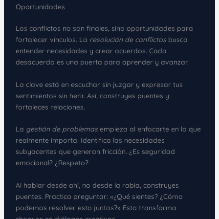
Oportunidades
Los conflictos no son finales, sino oportunidades para
fortalecer vínculos. La
resolución de conflictos
busca
entender necesidades y crear acuerdos. Cada
desacuerdo es una puerta para aprender y avanzar.
La clave está en escuchar sin juzgar y expresar tus
sentimientos sin herir. Así, construyes puentes y
fortaleces relaciones.
La
gestión de problemas
empieza al enfocarte en lo que
realmente importa. Identifica las necesidades
subyacentes que generan fricción. ¿Es seguridad
emocional? ¿Respeto?
Al hablar desde ahí, no desde la rabia, construyes
puentes. Practica preguntar: «¿Qué sientes? ¿Cómo
podemos resolver esto juntos?» Esto transforma
choques en diálogos creativos.