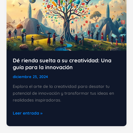
Dé rienda suelta a su creatividad: Una
guía para la innovación
diciembre 23, 2024
Explora el arte de la creatividad para desatar tu
potencial de innovación y transformar tus ideas en
realidades inspiradoras.
Dé
Leer entrada »
rienda
suelta