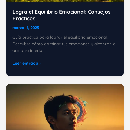
Logra el Equilibrio Emocional: Consejos
Prácticos
marzo 11, 2025
Guía práctica para lograr el equilibrio emocional.
Descubre cómo dominar tus emociones y alcanzar la
armonía interior.
Logra
Leer entrada »
el
Equilibrio
Emocional:
Consejos
Prácticos