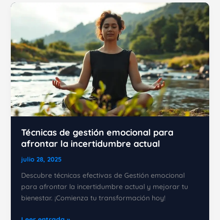
Inteligencia
Emocional:
Guía
Técnicas de gestión emocional para
afrontar la incertidumbre actual
julio 28, 2025
Descubre técnicas efectivas de Gestión emocional
para afrontar la incertidumbre actual y mejorar tu
bienestar. ¡Comienza tu transformación hoy!
Técnicas
Leer entrada »