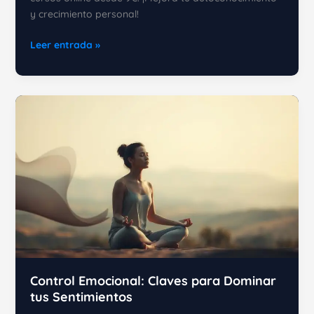
y crecimiento personal!
Inteligencia
Leer entrada »
Emocional:
Un
Camino
hacia
el
Crecimiento
Personal
Control Emocional: Claves para Dominar
tus Sentimientos