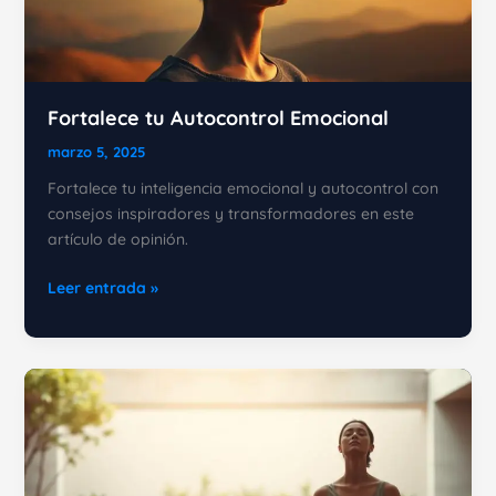
Fortalece tu Autocontrol Emocional
marzo 5, 2025
Fortalece tu inteligencia emocional y autocontrol con
consejos inspiradores y transformadores en este
artículo de opinión.
Fortalece
Leer entrada »
tu
Autocontrol
Emocional