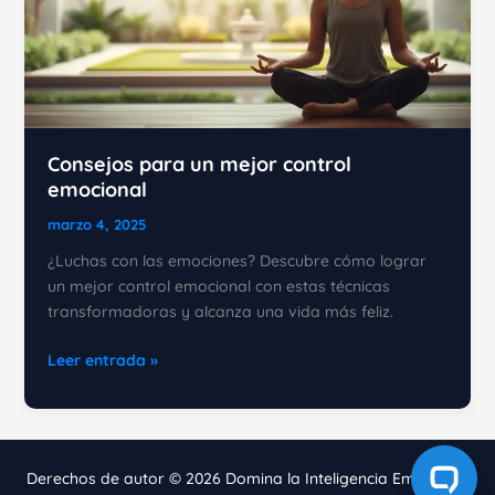
Consejos para un mejor control
emocional
marzo 4, 2025
¿Luchas con las emociones? Descubre cómo lograr
un mejor control emocional con estas técnicas
transformadoras y alcanza una vida más feliz.
Consejos
Leer entrada »
para
un
mejor
control
Derechos de autor © 2026 Domina la Inteligencia Emocional
emocional