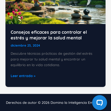
Consejos eficaces para controlar el
estrés y mejorar la salud mental
diciembre 23, 2024
Descubre técnicas prácticas de gestión del estrés
para mejorar tu salud mental y encontrar un
equilibrio en la vida cotidiana.
Consejos
Leer entrada »
eficaces
para
controlar
el
Derechos de autor © 2026 Domina la Inteligencia Emocional
estrés
y