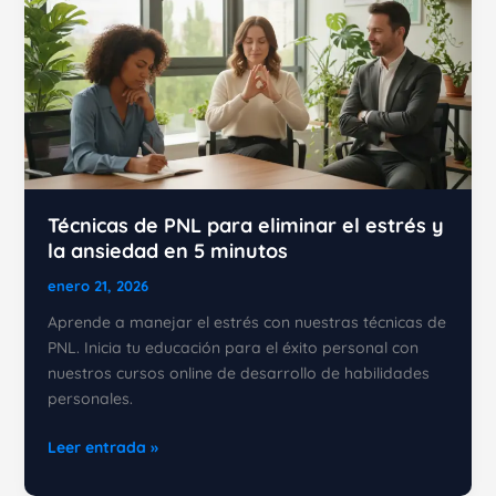
Técnicas de PNL para eliminar el estrés y
la ansiedad en 5 minutos
enero 21, 2026
Aprende a manejar el estrés con nuestras técnicas de
PNL. Inicia tu educación para el éxito personal con
nuestros cursos online de desarrollo de habilidades
personales.
Técnicas
Leer entrada »
de