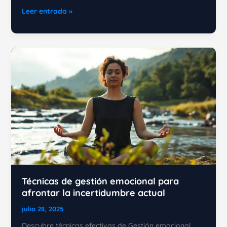
Habilidades
Leer entrada »
emocionales
clave
para
triunfar
en
el
trabajo
remoto
Técnicas de gestión emocional para
afrontar la incertidumbre actual
julio 28, 2025
Descubre técnicas efectivas de Gestión emocional