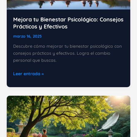
crisis?
Mejora tu Bienestar Psicológico: Consejos
Prácticos y Efectivos
marzo 16, 2025
Descubre cómo mejorar tu bienestar psicológico con
consejos prácticos y efectivos. Logra el cambio
personal que buscas.
Mejora
Leer entrada »
tu
Bienestar
Psicológico:
Consejos
Prácticos
y
Efectivos