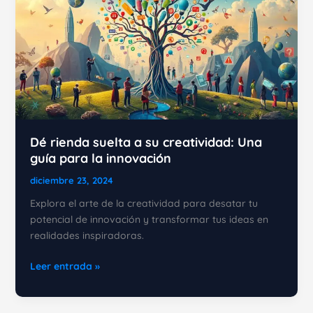
Dé rienda suelta a su creatividad: Una
guía para la innovación
diciembre 23, 2024
Explora el arte de la creatividad para desatar tu
potencial de innovación y transformar tus ideas en
realidades inspiradoras.
Dé
Leer entrada »
rienda
suelta