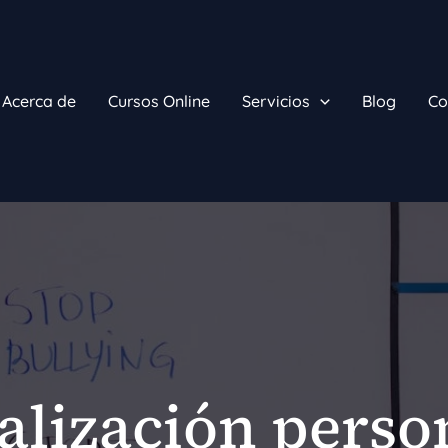
Acerca de
Cursos Online
Servicios
Blog
Co
alización perso