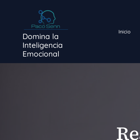
Ir
al
contenido
Inicio
Domina la
Inteligencia
Emocional
Re