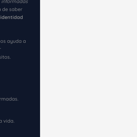
s informadas
a de saber
a
identidad
Nos ayuda a
r
itos.
ormadas.
a vida.