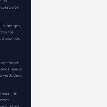
a las
 empezamos
lia, amigos,
externos
ad asumida.
 identidad
ativas puede
ra verdadera
d asumida.
pueden
re nuestra