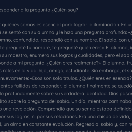
responder a la pregunta ¿Quién soy?
quiénes somos es esencial para lograr la iluminación. En u
fí se sentó con su alumno y le hizo una pregunta profunda: «
lumno, confundido, respondió con su nombre. El sabio, con u
 te pregunté tu nombre, te pregunté quién eres». El alumno,
 su maestro, enumeró sus logros y cualidades, pero el sabio
ponde a mi pregunta. ¿Quién eres realmente?». El alumno, fr
 roles en la vida: hijo, amigo, estudiante. Sin embargo, el sa
 nuevamente: «Esos son solo títulos. ¿Quién eres en esencia
tentos fallidos de responder, el alumno finalmente se quedó 
do profundamente sobre su verdadera identidad. Días pasar
tó sobre la pregunta del sabio. Un día, mientras caminaba
o una revelación. Comprendió que su ser no estaba definido
or sus logros, ni por sus relaciones. Era una chispa de vida
, un alma en constante evolución. Regresó al sabio y, con h
prendido que soy un viajero en este mundo, buscando mi verd