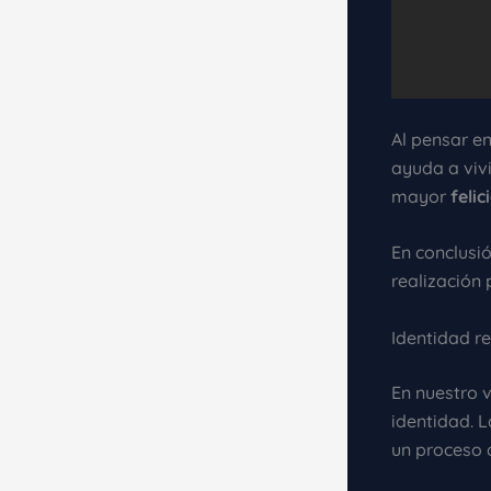
Al pensar e
ayuda a vivi
mayor
felic
En conclusió
realización 
Identidad r
En nuestro 
identidad. 
un proceso 