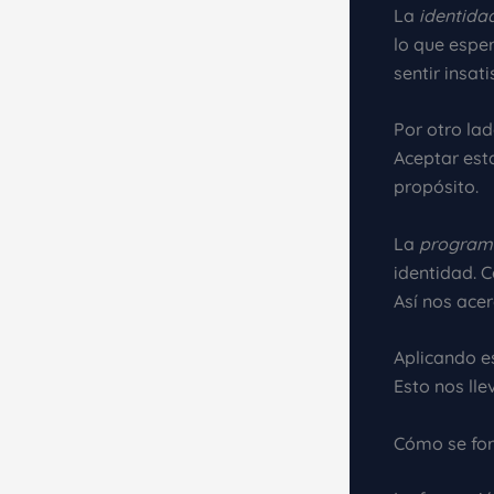
La
identida
lo que espe
sentir insat
Por otro lad
Aceptar est
propósito.
La
programa
identidad. 
Así nos ace
Aplicando e
Esto nos lle
Cómo se for