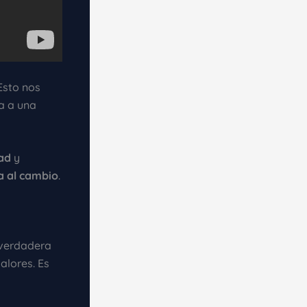
Esto nos
va a una
dad
y
a al cambio
.
 verdadera
alores. Es