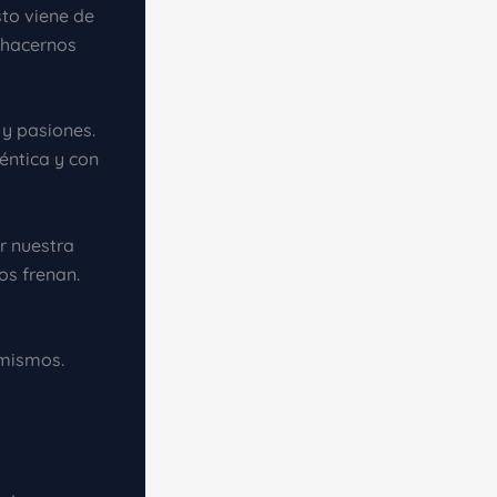
to viene de
e hacernos
y pasiones.
éntica y con
r nuestra
os frenan.
 mismos.