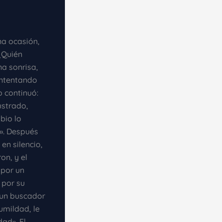
na ocasión,
¿Quién
na sonrisa,
 intentando
 continuó:
ustrado,
bio lo
?». Después
en silencio,
on, y el
 por un
 por su
, un buscador
umildad, le
ad». El