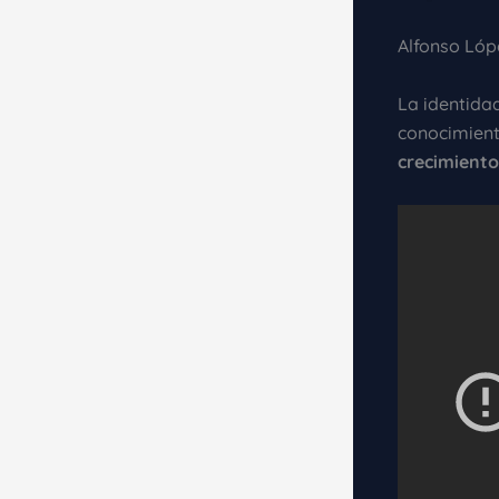
Alfonso Lóp
La identida
conocimiento
crecimiento