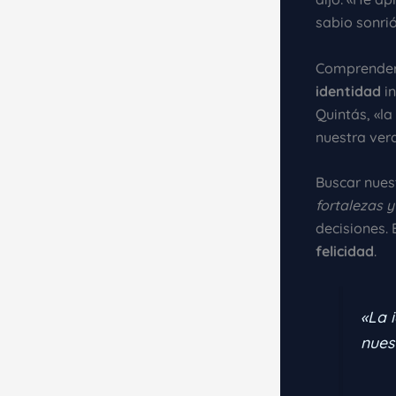
sabio sonrió
Comprender 
identidad
in
Quintás, «l
nuestra ve
Buscar nues
fortalezas y
decisiones. 
felicidad
.
«La 
nues