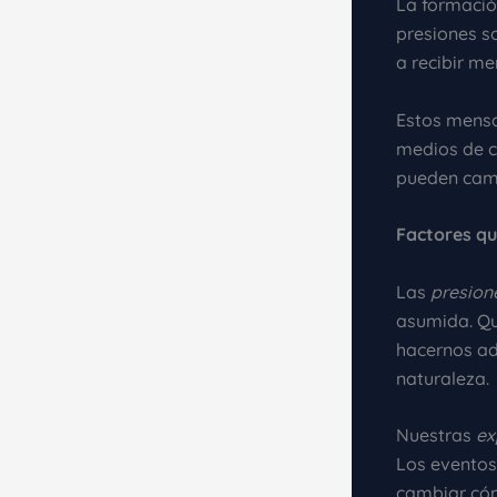
La formació
presiones s
a recibir m
Estos mensa
medios de c
pueden camb
Factores qu
Las
presion
asumida. Qu
hacernos ad
naturaleza.
Nuestras
ex
Los eventos
cambiar cóm