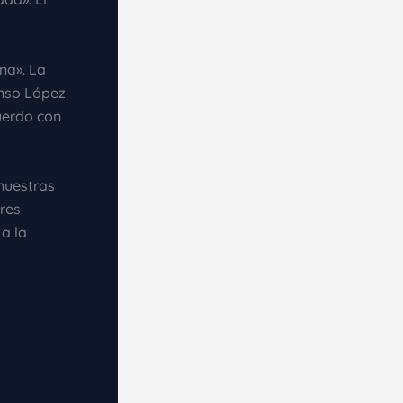
na». La
onso López
uerdo con
nuestras
res
 a la