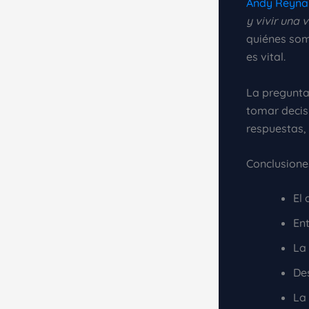
Andy Reyna
y vivir una 
quiénes som
es vital.
La pregunta
tomar decis
respuestas,
Conclusione
El 
En
La 
Des
La