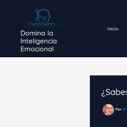
Ir
al
contenido
Inicio
Domina la
Inteligencia
Emocional
¿Sabes
Por
Fr