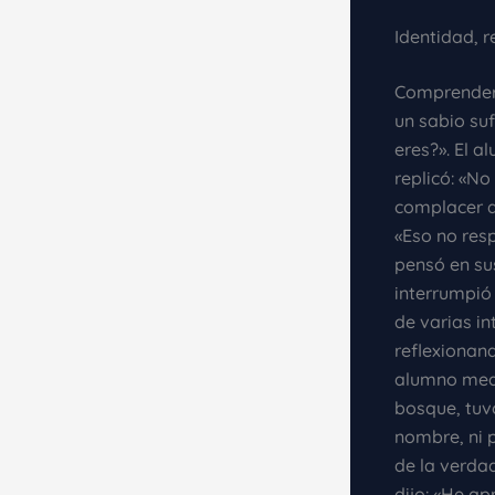
Identidad, 
Comprender 
un sabio su
eres?». El a
replicó: «No
complacer a
«Eso no res
pensó en sus
interrumpió
de varias in
reflexionan
alumno medi
bosque, tuv
nombre, ni p
de la verdad
dijo: «He a