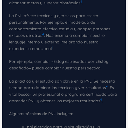
4
alcanzar metas y superar obstáculos
.
La PNL ofrece técnicas y ejercicios para crecer
personalmente. Por ejemplo, el modelado de
comportamiento efectivo estudia y adopta patrones
4
exitosos de otros
. Nos enseña a cambiar nuestro
lenguaje interno y externo, mejorando nuestra
4
experiencia emocional
.
Por ejemplo, cambiar «Estoy estresado» por «Estoy
desafiado» puede cambiar nuestra perspectiva.
La práctica y el estudio son clave en la PNL. Se necesita
4
tiempo para dominar las técnicas y ver resultados
. Es
vital buscar un profesional o programa certificado para
4
aprender PNL y obtener los mejores resultados
.
Algunas
técnicas de PNL
incluyen:
pnl ejercicios
para la visualización y la