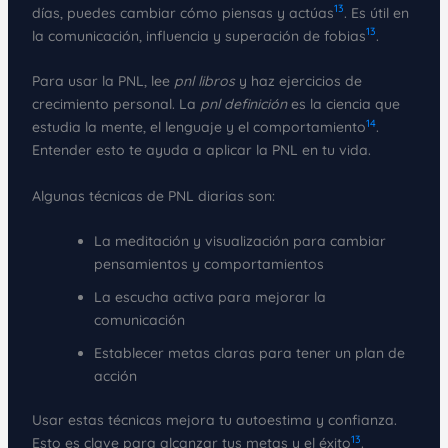
13
días, puedes cambiar cómo piensas y actúas
. Es útil en
13
la comunicación, influencia y superación de fobias
.
Para usar la PNL, lee
pnl libros
y haz ejercicios de
crecimiento personal. La
pnl definición
es la ciencia que
14
estudia la mente, el lenguaje y el comportamiento
.
Entender esto te ayuda a aplicar la PNL en tu vida.
Algunas técnicas de PNL diarias son:
La meditación y visualización para cambiar
pensamientos y comportamientos
La escucha activa para mejorar la
comunicación
Establecer metas claras para tener un plan de
acción
Usar estas técnicas mejora tu autoestima y confianza.
13
Esto es clave para alcanzar tus metas y el éxito
.