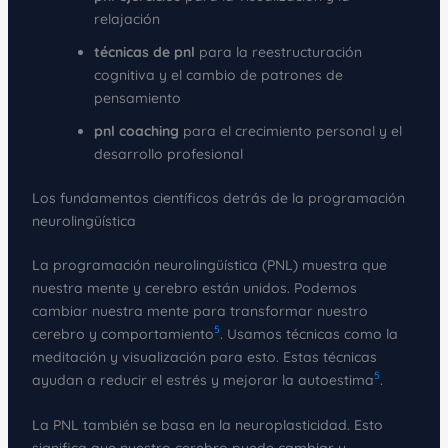
relajación
técnicas de pnl
para la reestructuración
cognitiva y el cambio de patrones de
pensamiento
pnl coaching
para el crecimiento personal y el
desarrollo profesional
Los fundamentos científicos detrás de la programación
neurolingüística
La programación neurolingüística (PNL) muestra que
nuestra mente y cerebro están unidos. Podemos
cambiar nuestra mente para transformar nuestro
5
cerebro y comportamiento
. Usamos técnicas como la
meditación y visualización para esto. Estas técnicas
5
ayudan a reducir el estrés y mejorar la autoestima
.
La PNL también se basa en la neuroplasticidad. Esto
significa que nuestro cerebro puede cambiar y