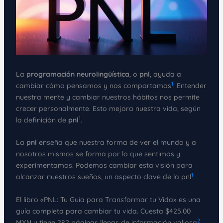
La
programación neurolingüística
, o
pnl
, ayuda a
1
cambiar cómo pensamos y nos comportamos
. Entender
nuestra mente y cambiar nuestros hábitos nos permite
crecer personalmente. Esto mejora nuestra vida, según
1
la definición de
pnl
.
La
pnl
enseña que nuestra forma de ver el mundo y a
nosotros mismos se forma por lo que sentimos y
experimentamos. Podemos cambiar esta visión para
1
alcanzar nuestros sueños, un aspecto clave de la pnl
.
El libro «PNL: Tu Guía para Transformar tu Vida» es una
guía completa para cambiar tu vida. Cuesta $425.00
2
MXN y tiene 282 páginas llenas de información valiosa
.