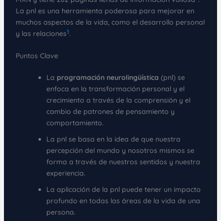
La pnl es una herramienta poderosa para mejorar en
muchos aspectos de la vida, como el desarrollo personal
3
y las relaciones
.
Puntos Clave
La
programación neurolingüística
(pnl) se
enfoca en la transformación personal y el
crecimiento a través de la comprensión y el
cambio de patrones de pensamiento y
comportamiento.
La pnl se basa en la idea de que nuestra
percepción del mundo y nosotros mismos se
forma a través de nuestros sentidos y nuestra
experiencia.
La aplicación de la pnl puede tener un impacto
profundo en todas las áreas de la vida de una
persona.