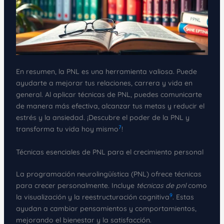
En resumen, la PNL es una herramienta valiosa. Puede
ayudarte a mejorar tus relaciones, carrera y vida en
general. Al aplicar técnicas de PNL, puedes comunicarte
de manera más efectiva, alcanzar tus metas y reducir el
estrés y la ansiedad. ¡Descubre el poder de la PNL y
7
transforma tu vida hoy mismo
!
Técnicas esenciales de PNL para el crecimiento personal
La programación neurolingüística (PNL) ofrece técnicas
para crecer personalmente. Incluye
técnicas de pnl
como
9
la visualización y la reestructuración cognitiva
. Estas
ayudan a cambiar pensamientos y comportamientos,
mejorando el bienestar y la satisfacción.