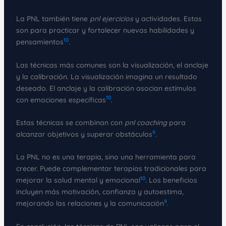
La PNL también tiene
pnl ejercicios
y actividades. Estas
son para practicar y fortalecer nuevas habilidades y
10
pensamientos
.
Las técnicas más comunes son la visualización, el anclaje
y la calibración. La visualización imagina un resultado
deseado. El anclaje y la calibración asocian estímulos
10
con emociones específicas
.
Estas técnicas se combinan con
pnl coaching
para
9
alcanzar objetivos y superar obstáculos
.
La PNL no es una terapia, sino una herramienta para
crecer. Puede complementar terapias tradicionales para
10
mejorar la salud mental y emocional
. Los beneficios
incluyen más motivación, confianza y autoestima,
9
mejorando las relaciones y la comunicación
.