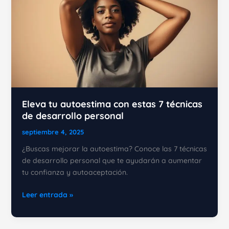
Eleva tu autoestima con estas 7 técnicas
de desarrollo personal
septiembre 4, 2025
¿Buscas mejorar la autoestima? Conoce las 7 técnicas
de desarrollo personal que te ayudarán a aumentar
tu confianza y autoaceptación.
Eleva
Leer entrada »
tu
autoestima