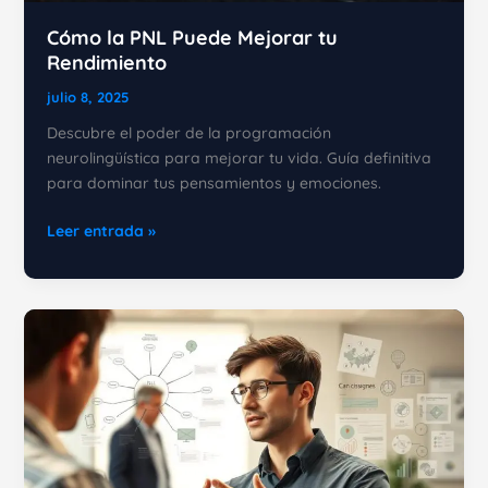
Cómo la PNL Puede Mejorar tu
Rendimiento
julio 8, 2025
Descubre el poder de la programación
neurolingüística para mejorar tu vida. Guía definitiva
para dominar tus pensamientos y emociones.
Cómo
Leer entrada »
la
PNL
Puede
Mejorar
tu
Rendimiento