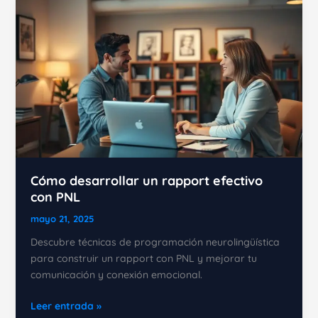
PNL:
Métodos
comprobados
Cómo desarrollar un rapport efectivo
con PNL
mayo 21, 2025
Descubre técnicas de programación neurolingüística
para construir un rapport con PNL y mejorar tu
comunicación y conexión emocional.
Cómo
Leer entrada »