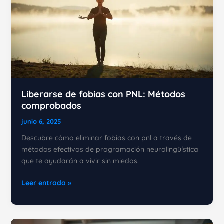
para
una
comunicación
efectiva
Liberarse de fobias con PNL: Métodos
comprobados
junio 6, 2025
Descubre cómo eliminar fobias con pnl a través de
métodos efectivos de programación neurolingüística
que te ayudarán a vivir sin miedos.
Liberarse
Leer entrada »
de
fobias
con