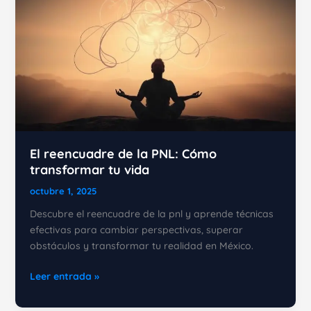
una
comunicación
más
efectiva
El reencuadre de la PNL: Cómo
transformar tu vida
octubre 1, 2025
Descubre el reencuadre de la pnl y aprende técnicas
efectivas para cambiar perspectivas, superar
obstáculos y transformar tu realidad en México.
El
Leer entrada »
reencuadre
de