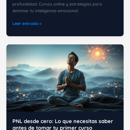
profundidad. Cursos online y estrategias para
dominar tu inteligencia emocional.
La
Leer entrada »
Programación
Neurolingüística:
Cómo
modificar
tus
creencias
y
valores
PNL desde cero: Lo que necesitas saber
antes de tomar tu primer curso