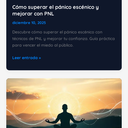
Cómo superar el pánico escénico y
mejorar con PNL
diciembre 10, 2025
Descubre cómo superar el pánico escénico con
técnicas de PNL y mejorar tu confianza. Guía práctica
para vencer el miedo al público.
Cómo
Leer entrada »
superar
el
pánico
escénico
y
mejorar
con
PNL