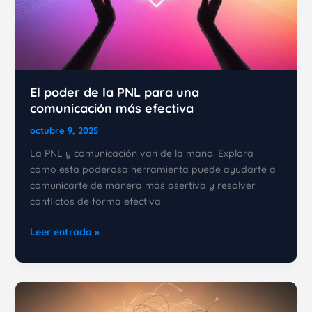
El poder de la PNL para una
comunicación más efectiva
octubre 9, 2025
La PNL y comunicación van de la mano. Explora
cómo esta poderosa herramienta puede ayudarte a
comunicarte de manera más asertiva y resolver
conflictos de forma efectiva.
El
Leer entrada »
poder
de
la
PNL
para