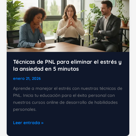
Técnicas de PNL para eliminar el estrés y
la ansiedad en 5 minutos
enero 21, 2026
Aprende a manejar el estrés con nuestras técnicas de
PNL. Inicia tu educación para el éxito personal con
nuestros cursos online de desarrollo de habilidades
personales.
Técnicas
Leer entrada »
de