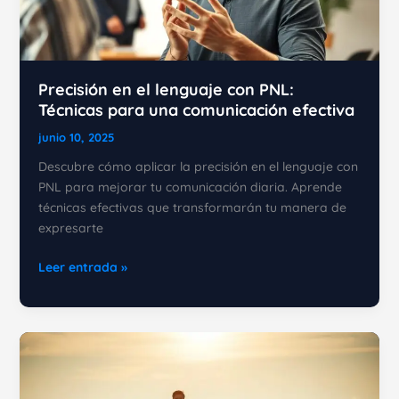
Precisión en el lenguaje con PNL:
Técnicas para una comunicación efectiva
junio 10, 2025
Descubre cómo aplicar la precisión en el lenguaje con
PNL para mejorar tu comunicación diaria. Aprende
técnicas efectivas que transformarán tu manera de
expresarte
Precisión
Leer entrada »
en
el
lenguaje
con
PNL:
Técnicas