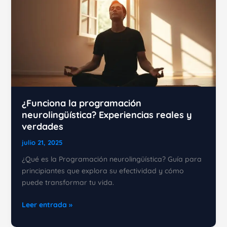
¿Funciona la programación
neurolingüística? Experiencias reales y
verdades
julio 21, 2025
¿Qué es la Programación neurolingüística? Guía para
principiantes que explora su efectividad y cómo
puede transformar tu vida.
¿Funciona
Leer entrada »
la