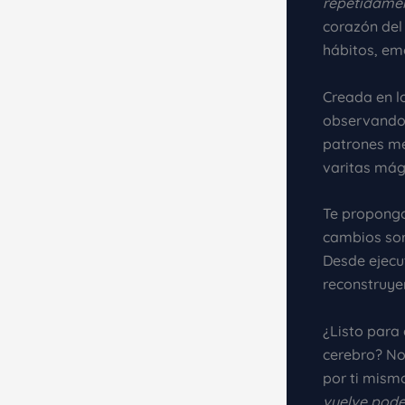
repetidame
corazón del
hábitos, em
Creada en l
observando 
patrones me
varitas mág
Te propongo
cambios sor
Desde ejecu
reconstruye
¿Listo para
cerebro? No
por ti mismo
vuelve pode