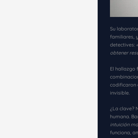
Su laborator
familiares,
detectives:
obtener res
El hallazgo
combinacion
codificaron
invisible.
¿La clave? 
humana. Ba
intuición m
funciona, an