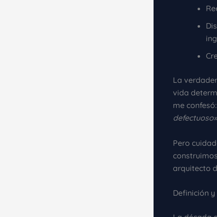
Ree
Di
in
Cr
La verdade
vida determ
me confesó
defectuoso»
Pero cuidad
construimos 
arquitecto d
Definición 