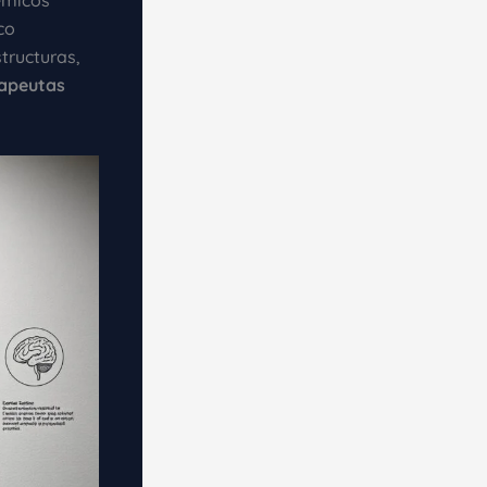
démicos
co
tructuras,
rapeutas