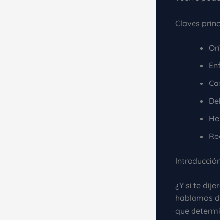
Claves princ
Orí
En
Ca
De
He
Re
Introducció
¿Y si te dij
hablamos de
que determ