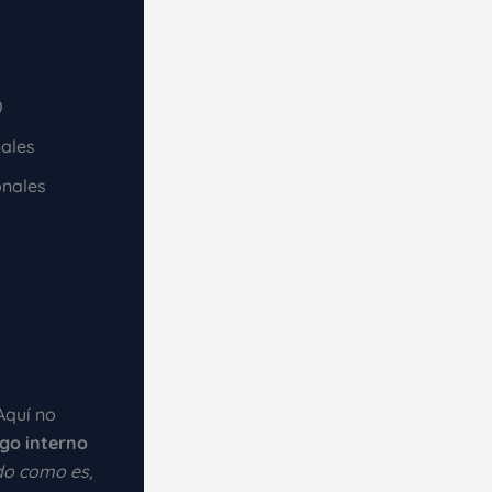
0
nales
onales
s
Aquí no
ogo interno
o como es,