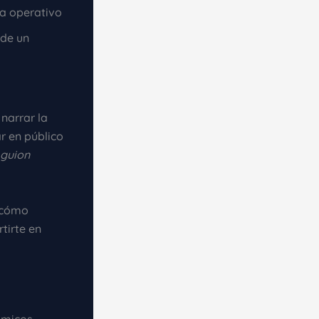
ma operativo
 de un
narrar la
r en público
 guion
r cómo
tirte en