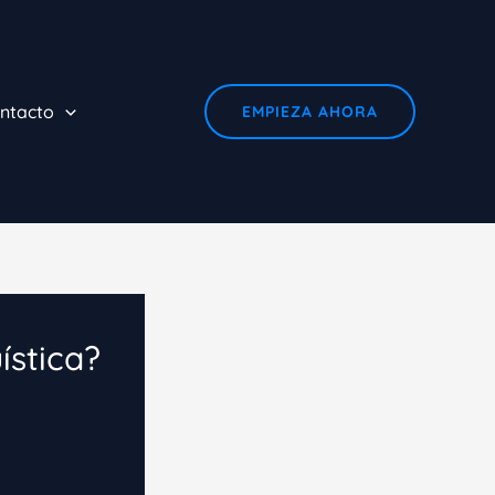
ntacto
EMPIEZA AHORA
ística?