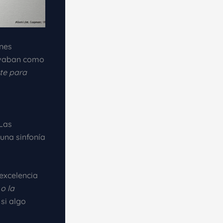
ones
ervaban como
te para
 Las
 una sinfonía
 excelencia
o la
 si algo