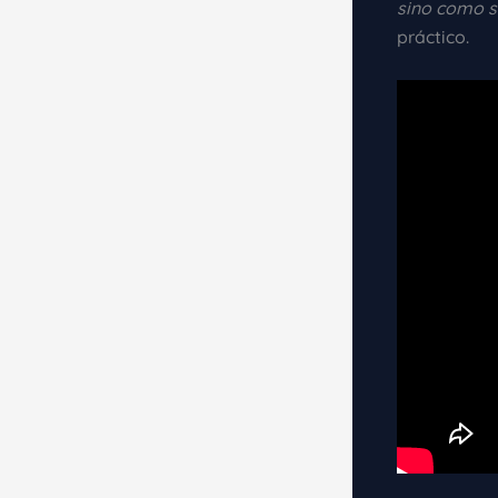
sino como 
práctico.