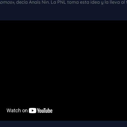
somos»
, decía Anaïs Nin. La PNL toma esta idea y la lleva al