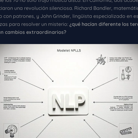
e los 70 no solo trajo música disco. En California, dos aca
ciaron una revolución silenciosa. Richard Bandler, matemáti
con patrones, y John Grinder, lingüista especializado en es
zas para resolver un misterio:
¿qué hacían diferente los te
n cambios extraordinarios?