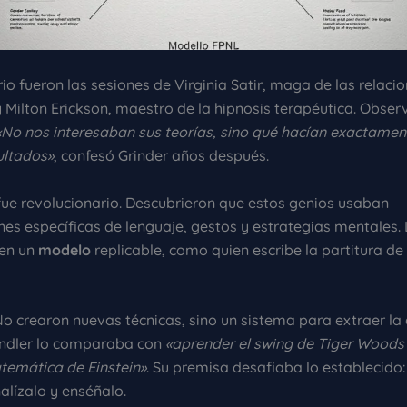
io fueron las sesiones de Virginia Satir, maga de las relaci
 y Milton Erickson, maestro de la hipnosis terapéutica. Obs
«No nos interesaban sus teorías, sino qué hacían exactamen
ultados»
, confesó Grinder años después.
 fue revolucionario. Descubrieron que estos genios usaban
es específicas de lenguaje, gestos y estrategias mentales.
 en un
modelo
replicable, como quien escribe la partitura de
No crearon nuevas técnicas, sino un sistema para extraer la
ndler lo comparaba con
«aprender el swing de Tiger Woods 
atemática de Einstein»
. Su premisa desafiaba lo establecido:
alízalo y enséñalo.