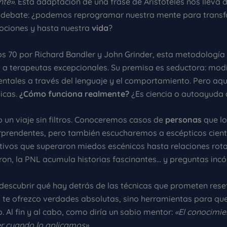
nte»
. Esta adaptación de una frase de Aristóteles nos lleva d
 debate: ¿podemos reprogramar nuestra mente para trans
ociones y hasta nuestra
vida
?
os 70 por Richard Bandler y John Grinder, esta metodología
a terapeutas excepcionales. Su premisa es seductora: modi
ntales a través del lenguaje y el comportamiento. Pero aqu
icas.
¿Cómo funciona realmente?
¿Es ciencia o autoayuda 
 un viaje sin filtros. Conoceremos casos de
personas
que l
prendentes, pero también escucharemos a escépticos cientí
tivos que superaron miedos escénicos hasta relaciones rot
ron, la PNL acumula historias fascinantes… y preguntas in
 descubrir qué hay detrás de las técnicas que prometen rese
 te ofrezco verdades absolutas, sino herramientas para qu
. Al fin y al cabo, como diría un sabio mentor:
«El conocimie
r cuando lo aplicamos»
.