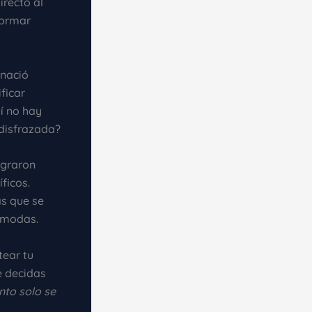
irecto al
formar
 nació
ficar
í no hay
disfrazada?
ograron
ficos.
as que se
cómodas.
tear tu
e decidas
nto solo se