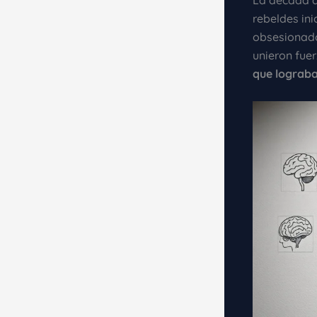
La década d
rebeldes ini
obsesionado 
unieron fuer
que lograba