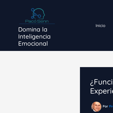
Ir
al
contenido
Inicio
Domina la
Inteligencia
Emocional
¿Funci
Experi
Por
Fr