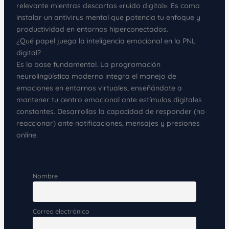
relevante mientras descartas «ruido digital». Es como
instalar un antivirus mental que potencia tu enfoque y
productividad en entornos hiperconectados.
¿Qué papel juega la inteligencia emocional en la PNL
digital?
Es la base fundamental. La programación
neurolingüística moderna integra el manejo de
emociones en entornos virtuales, enseñándote a
mantener tu centro emocional ante estímulos digitales
constantes. Desarrollas la capacidad de responder (no
reaccionar) ante notificaciones, mensajes y presiones
online.
Nombre
Correo electrónico