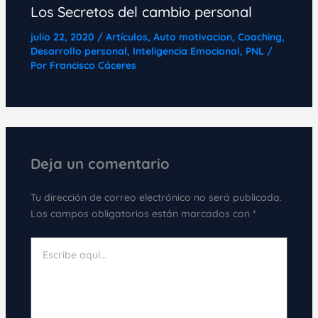
Los Secretos del cambio personal
julio 22, 2020
/
Artículos
,
Auto motivacion
,
Coaching
,
Desarrollo personal
,
Inteligencia Emocional
,
PNL
/
Por
Francisco Cáceres
Deja un comentario
Tu dirección de correo electrónico no será publicada.
Los campos obligatorios están marcados con
*
Escribe
aquí...