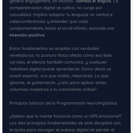
genera engagement, no insistas –
cambia el ángulo
. La
compenetración digital se cultiva, no surge por
casualidad. Implica adaptar tu lenguaje no verbal a
videoconferencias y entender que cada
comportamiento
, hasta el scroll infinito, esconde una
intención positiva
.
Estos fundamentos se amplían con verdades
reveladoras: tu postura física afecta cómo escribes
correos, el silencio también comunica, y cualquier
habilidad digital puede aprenderse. Como decía un
coach experto:
«Lo que midas, mejorarás. Lo que
ignores, te gobernará»
. ¿Listo para aplicar estas
columnas maestras a tu crecimiento online?
Principios básicos de la Programación neurolingüística
¿Sabías que tu mente funciona como un GPS emocional?
Los diez principios fundamentales de esta disciplina son
brújulas para navegar el océano digital sin perder el