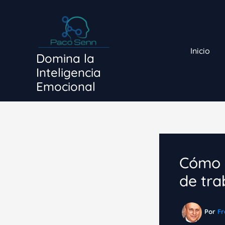
Ir
al
contenido
Inicio
Domina la
Inteligencia
Emocional
Cómo p
de tra
Por
Fr