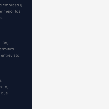
 la empresa y
er mejor las
s.
sión,
ermitirá
 entrevista.
s
nera,
s que