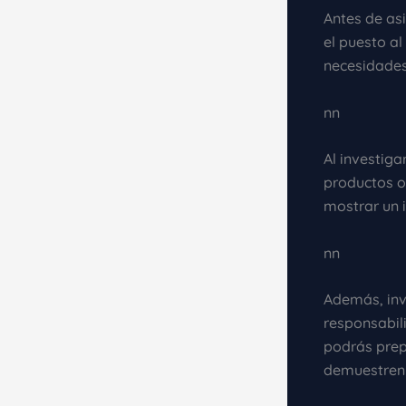
Antes de asi
el puesto a
necesidades 
nn
Al investiga
productos o 
mostrar un i
nn
Además, inv
responsabil
podrás prep
demuestren 