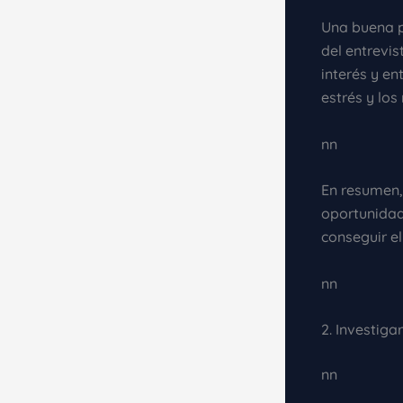
Una buena p
del entrevis
interés y e
estrés y los
nn
En resumen, 
oportunidad
conseguir e
nn
2. Investiga
nn