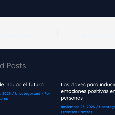
La diferencia entre Poder Personal y Poder Posicional
d Posts
e inducir el futuro
Las claves para induci
emociones positivas en
2, 2023
/
Uncategorized
/ Por
personas
ceres
noviembre 23, 2023
/
Uncatego
Francisco Cáceres