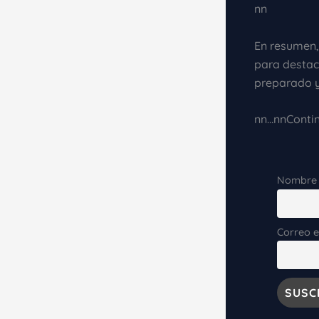
nn
En resumen,
para destac
preparado 
nn…nnContinú
Nombre
Correo e