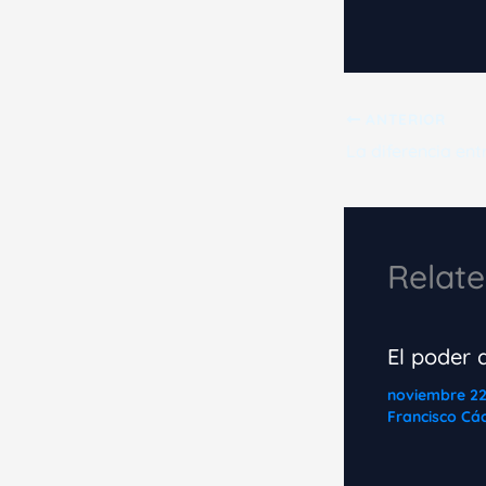
ANTERIOR
Relate
El poder d
noviembre 2
Francisco Cá