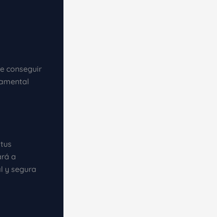
re conseguir
damental
 tus
ará a
l y segura