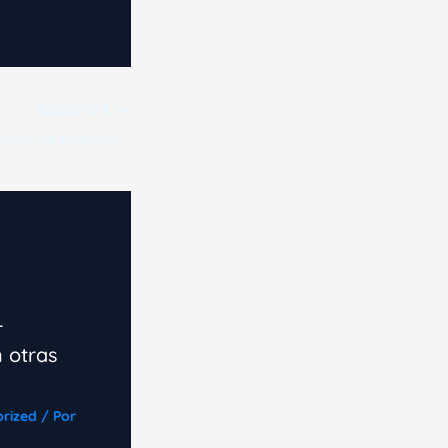
SIGUIENTE
Identifica tus patrones de comportamiento para determinar si eres un controlador o un impulsor.
r
 otras
rized
/ Por