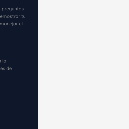
s preguntas
demostrar tu
 manejar el
 la
des de