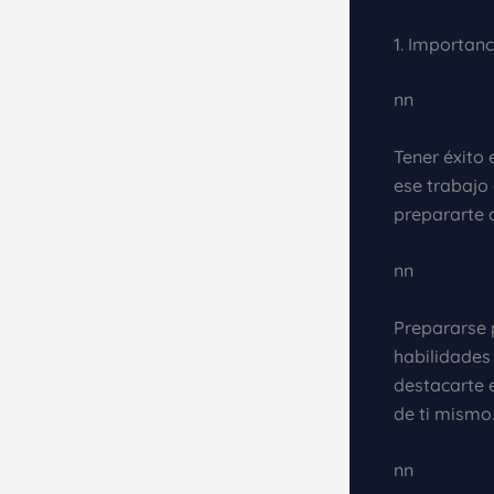
1. Importan
nn
Tener éxito 
ese trabajo
prepararte 
nn
Prepararse 
habilidades
destacarte 
de ti mismo
nn