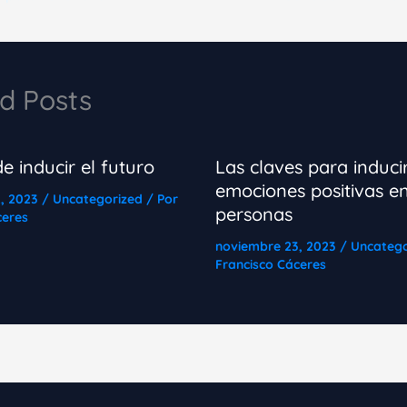
d Posts
e inducir el futuro
Las claves para induci
emociones positivas en
2, 2023
/
Uncategorized
/ Por
personas
ceres
noviembre 23, 2023
/
Uncatego
Francisco Cáceres