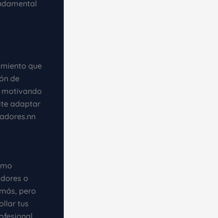
undamental
tamiento que
ión de
n motivando
ite adaptar
adores.nn
cómo
adores o
emás, pero
llar tus
ofesional