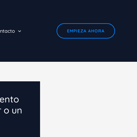
ntacto
EMPIEZA AHORA
iento
r o un