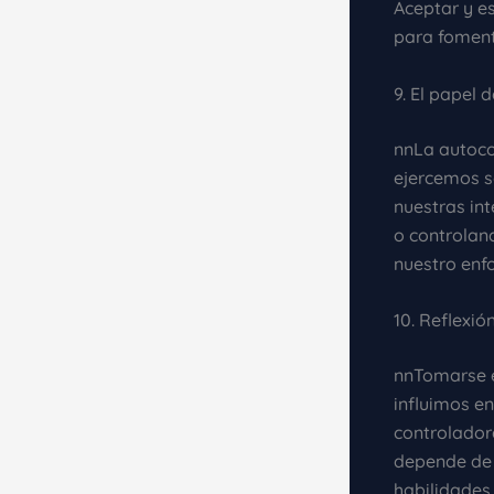
Aceptar y e
para foment
9. El papel 
nnLa autoco
ejercemos s
nuestras in
o controlan
nuestro enf
10. Reflexió
nnTomarse e
influimos e
controlador
depende de 
habilidades