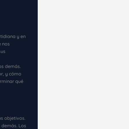
tidiana y en
e nos
sus
,
los demás.
or, y cómo
erminar qué
s objetivos.
s demás. Los