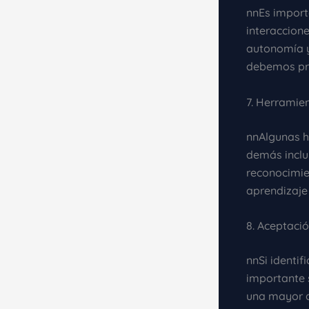
nnEs importa
interaccion
autonomía y
debemos pro
7. Herramie
nnAlgunas h
demás inclu
reconocimien
aprendizaje 
8. Aceptaci
nnSi identi
importante s
una mayor a