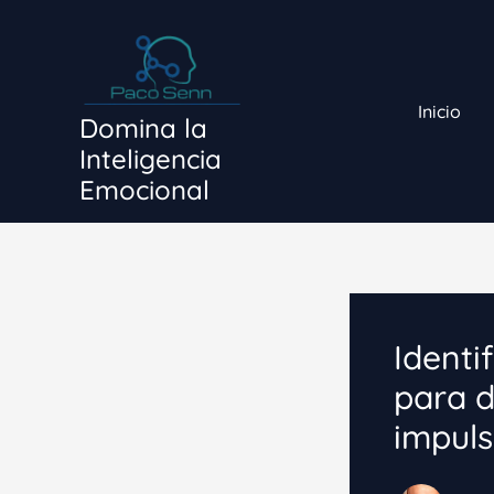
Ir
al
contenido
Inicio
Domina la
Inteligencia
Emocional
Identi
para d
impuls