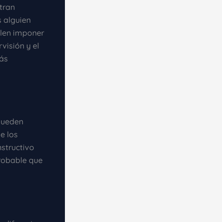
tran
 alguien
elen imponer
visión y el
más
Pueden
e los
nstructivo
probable que