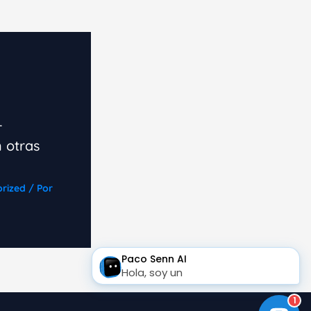
r
 otras
rized
/ Por