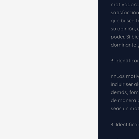
motivadores
satisfacción
que busca t
su opinión, 
poder. Si b
dominante y 
3. Identifi
nnLos motiv
incluir ser 
demás, fome
de manera p
seas un mot
4. Identifi