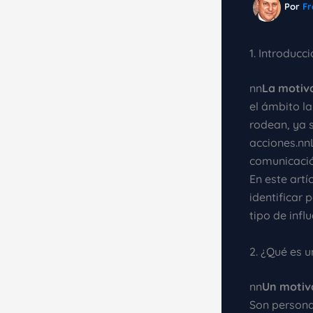
Por
Fr
1. Introducc
nn
La motiv
el ámbito la
rodean, ya 
acciones.nn
comunicació
En este art
identificar
tipo de inf
2. ¿Qué es 
nn
Un motiv
Son persona