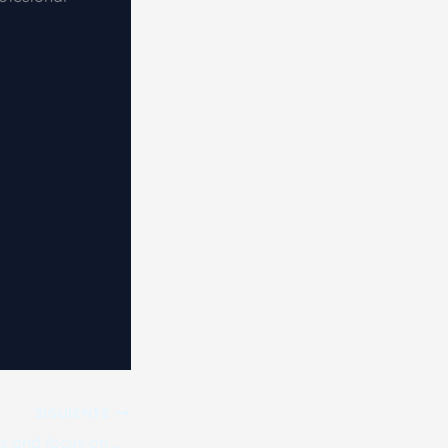
SIGUIENTE
Set clear intentions and focus on positive thoughts to align with the universe’s energy.