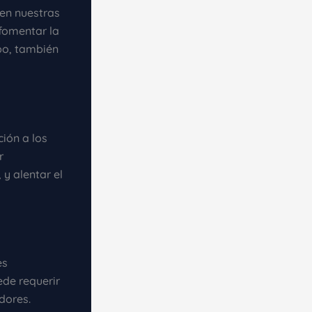
 en nuestras
fomentar la
po, también
ión a los
r
y alentar el
es
ede requerir
dores.