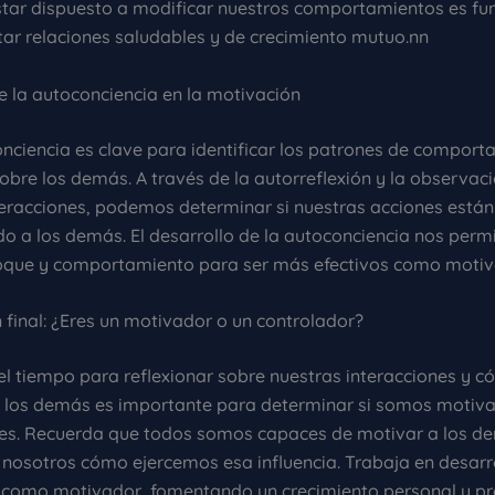
star dispuesto a modificar nuestros comportamientos es f
ar relaciones saludables y de crecimiento mutuo.nn
de la autoconciencia en la motivación
nciencia es clave para identificar los patrones de compor
obre los demás. A través de la autorreflexión y la observac
teracciones, podemos determinar si nuestras acciones está
do a los demás. El desarrollo de la autoconciencia nos perm
oque y comportamiento para ser más efectivos como motiv
n final: ¿Eres un motivador o un controlador?
l tiempo para reflexionar sobre nuestras interacciones y 
n los demás es importante para determinar si somos motiv
es. Recuerda que todos somos capaces de motivar a los d
nosotros cómo ejercemos esa influencia. Trabaja en desarro
 como motivador, fomentando un crecimiento personal y pr