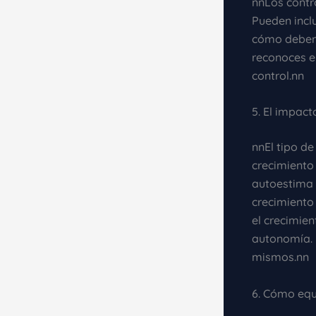
nnLos contr
Pueden inclu
cómo deben 
reconoces e
control.nn
5. El impact
nnEl tipo de
crecimiento
autoestima 
crecimiento
el crecimien
autonomía. E
mismos.nn
6. Cómo equi