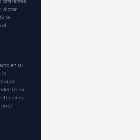
 diferentes.
, dictar
Si te
 el
ecto en su
 la
n mayor
ueden frenar
stringir su
 en sí