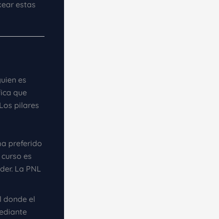
kear estas
guien es
fica que
Los pilares
a preferido
 curso es
nder. La PNL
 donde el
ediante