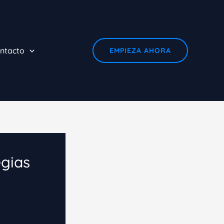
ntacto
EMPIEZA AHORA
egias