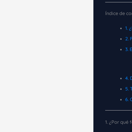
Índice de c
1. 
2. 
3. 
4.
5. 
6. 
1. ¿Por qué 