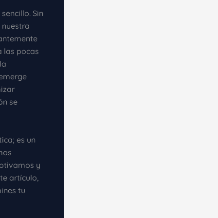
sencillo. Sin
 nuestra
mantemente
 las pocas
la
emerge
izar
ón se
ica; es un
emos
motivamos y
e artículo,
ines tu