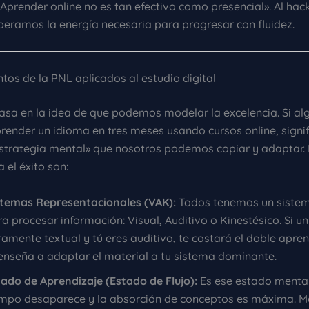
Aprender online no es tan efectivo como presencial». Al hac
iberamos la energía necesaria para progresar con fluidez.
tos de la PNL aplicados al estudio digital
asa en la idea de que podemos modelar la excelencia. Si al
render un idioma en tres meses usando cursos online, signi
estrategia mental» que nosotros podemos copiar y adaptar. 
 el éxito son:
stemas Representacionales (VAK):
Todos tenemos un sistem
a procesar información: Visual, Auditivo o Kinestésico. Si un
amente textual y tú eres auditivo, te costará el doble apre
 enseña a adaptar el material a tu sistema dominante.
tado de Aprendizaje (Estado de Flujo):
Es ese estado mental
empo desaparece y la absorción de conceptos es máxima. M