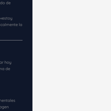
ado de
 «estoy
icalmente la
ar hoy
ma de
mentales
magen