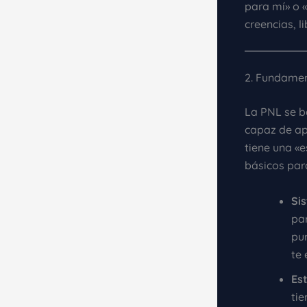
para mí» o «
creencias, l
2. Fundamen
La PNL se b
capaz de ap
tiene una «
básicos para
Si
par
pur
te
Es
ti