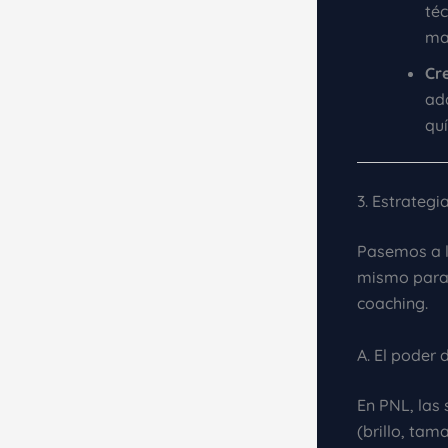
té
man
Cr
ad
quí
3. Estrategi
Pasemos a l
mismo para 
coaching.
A. El poder
En PNL, las
(brillo, tam