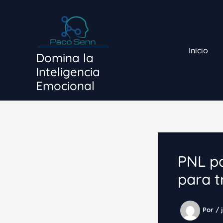
Ir
al
contenido
Inicio
Domina la
Inteligencia
Emocional
PNL pa
para t
Por
/