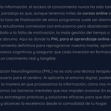
 la información, el acceso al conocimiento nunca ha sido tan 
 paradoja es que, aunque tenemos miles de
cursos online
a
, la tasa de finalización de estos programas suele ser alar
s estudiantes comienzan con entusiasmo pero abandonan a
ido a la falta de motivación, la mala gestión del tiempo o 
e abrumo. Aquí es donde la
PNL para el aprendizaje online
ramienta definitiva para reprogramar nuestra mente, optim
ocesos cognitivos y asegurar que cada inversión en formaci
un crecimiento real y tangible.
ción Neurolingüística (PNL) no es solo una técnica terapéut
uario para el cerebro. Al aplicarla al entorno digital, pod
 la manera en que procesamos la información, cómo nos 
mos las barreras mentales que nos impiden avanzar. En est
s estrategias prácticas y soluciones eficaces para que dom
 y alcances la excelencia desde la comodidad de tu hogar.