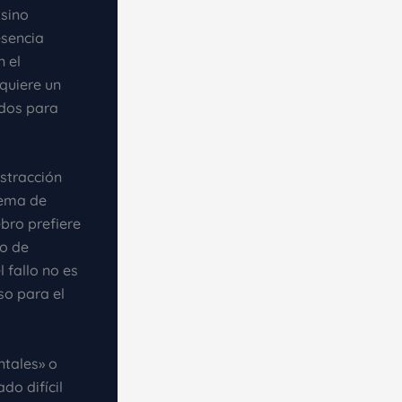
 sino
esencia
n el
equiere un
ados para
istracción
stema de
bro prefiere
vo de
 fallo no es
so para el
ntales» o
do difícil