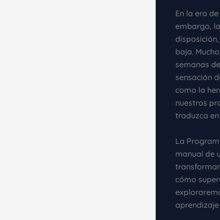
En la era de
embargo, la
disposición
baja. Mucho
semanas deb
sensación d
como la her
nuestros pr
traduzca en 
La Programa
manual de us
transformar
cómo supera
exploraremo
aprendizaje