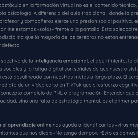
 obstáculo en la formación virtual no es el contenido técnico,
ia psicología. A diferencia del aula tradicional, donde la pr
 profesor y compañeros ejerce una presión social positiva, e
online estamos «solos» frente a la pantalla. Esta soledad r
todisciplina que la mayoría de los cerebros no están entren
 defecto.
rspectiva de la
inteligencia emocional
, el aburrimiento, la d
s sociales y la fatiga digital son señales de que nuestro si
está desalineado con nuestras metas a largo plazo. El cere
mediato de un vídeo corto en TikTok que el esfuerzo cogniti
 concepto complejo de PNL o programación. Entender que el
acidad, sino una falta de estrategia mental, es el primer pa
 el aprendizaje online
nos ayuda a identificar los «virus me
mitantes que nos dicen: «No tengo tiempo», «Esto es demasia