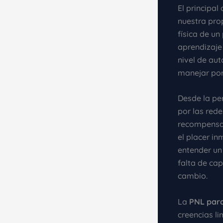
El principal
nuestra prop
física de un
aprendizaje 
nivel de au
manejar por
Desde la pe
por las rede
recompensa 
el placer in
entender un
falta de cap
cambio.
La
PNL para
creencias li