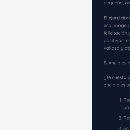
pequeña, os
El ejercicio:
esa imagen 
felicitación
positivas, 
valiosa y at
B. Anclajes
¿Te cuesta c
anclaje es u
Re
pr
Re
En 