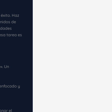
 éxito. Haz
onidos de
lidades
esa tarea es
». Un
enfocado y
onar el