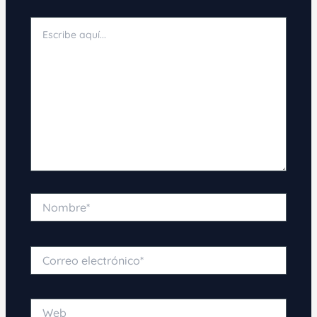
Escribe
aquí...
Nombre*
Correo
electrónico*
Web