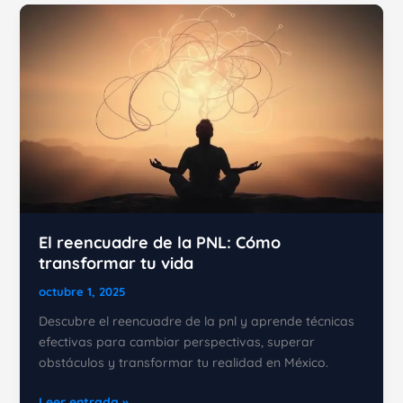
Cómo
cambiar
tus
creencias
limitantes
hoy
mismo
El reencuadre de la PNL: Cómo
transformar tu vida
octubre 1, 2025
Descubre el reencuadre de la pnl y aprende técnicas
efectivas para cambiar perspectivas, superar
obstáculos y transformar tu realidad en México.
El
Leer entrada »