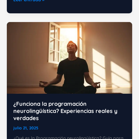
reencuadre
de
la
PNL:
Cómo
transformar
tu
vida
¿Funciona la programación
neurolingüística? Experiencias reales y
verdades
julio 21, 2025
¿Qué es la Programación neurolingüística? Guía para