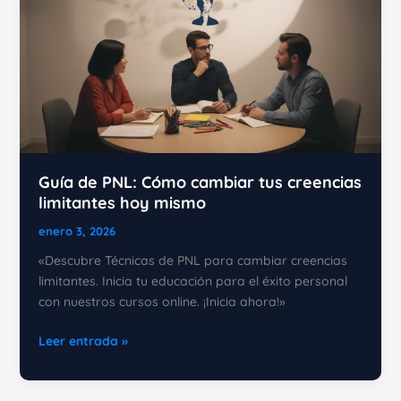
Guía de PNL: Cómo cambiar tus creencias
limitantes hoy mismo
enero 3, 2026
«Descubre Técnicas de PNL para cambiar creencias
limitantes. Inicia tu educación para el éxito personal
con nuestros cursos online. ¡Inicia ahora!»
Guía
Leer entrada »
de
PNL: