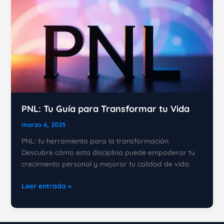
neurolingüística
para
el
auto-
mejoramiento.
PNL: Tu Guía para Transformar tu Vida
marzo 6, 2025
PNL: tu herramienta para la transformación.
Descubre cómo esta disciplina puede empoderar tu
crecimiento personal y mejorar tu calidad de vida.
PNL:
Leer entrada »
Tu
Guía
para