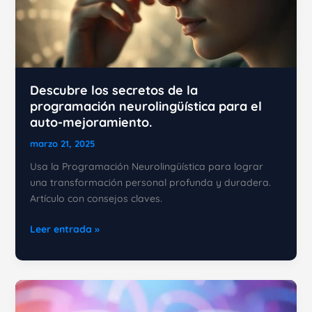
Descubre los secretos de la
programación neurolingüística para el
auto-mejoramiento.
marzo 21, 2025
Usa la Programación Neurolingüística para lograr
una transformación personal profunda y duradera.
Artículo con consejos claves.
Descubre
Leer entrada »
los
secretos
de
la
programación