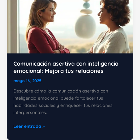
Comunicación asertiva con inteligencia
emocional: Mejora tus relaciones
mayo 16, 2025
Descubre cómo la comunicación asertiva con
inteligencia emocional puede fortalecer tus
habilidades sociales y enriquecer tus relaciones
interpersonales.
Comunicación
Leer entrada »
asertiva