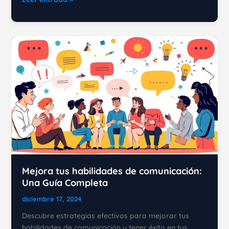
para
la
Comunicación
Efectiva
Mejora tus habilidades de comunicación:
Una Guía Completa
diciembre 17, 2024
Descubre estrategias efectivas para mejorar tus
habilidades de comunicación y tener éxito en tus