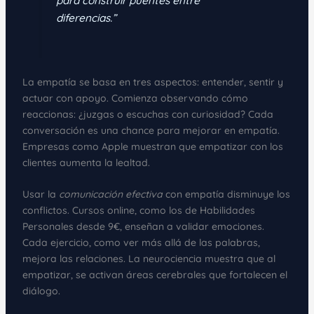
para construir puentes entre
diferencias.”
La empatía se basa en tres aspectos: entender, sentir y
actuar con apoyo. Comienza observando cómo
reaccionas: ¿juzgas o escuchas con curiosidad? Cada
conversación es una chance para mejorar en empatía.
Empresas como Apple muestran que empatizar con los
clientes aumenta la lealtad.
Usar la
comunicación efectiva
con empatía disminuye los
conflictos. Cursos online, como los de Habilidades
Personales desde 9€, enseñan a validar emociones.
Cada ejercicio, como ver más allá de las palabras,
mejora las relaciones. La neurociencia muestra que al
empatizar, se activan áreas cerebrales que fortalecen el
diálogo.