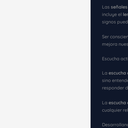
Las
señales
incluye el
le
signos pued
Ser conscie
mejora nues
Escucha act
La
escucha 
sino entende
responder 
La
escucha 
cualquier re
Desarrollan