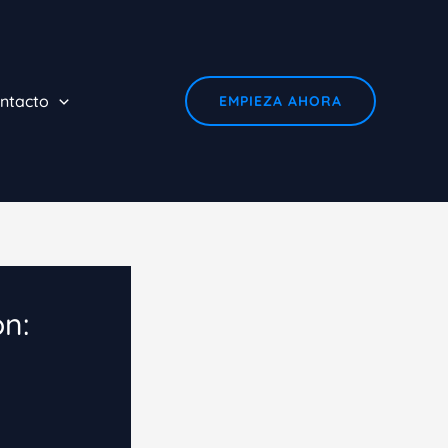
ntacto
EMPIEZA AHORA
n: