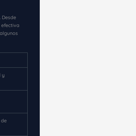
. Desde
 efectiva
 algunos
 y
 de