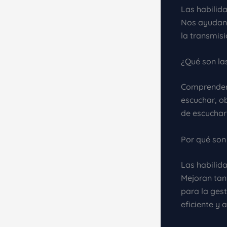
Las habilida
Nos ayudan 
la transmisi
¿Qué son la
Comprender 
escuchar, o
de escuchar
Por qué son
Las habilid
Mejoran tant
para la gest
eficiente y 