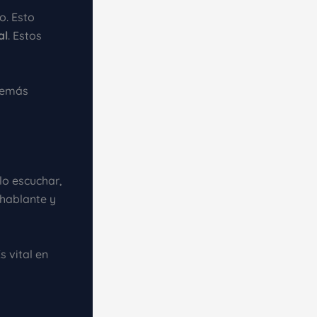
o. Esto
al
. Estos
 demás
lo escuchar,
 hablante y
 vital en