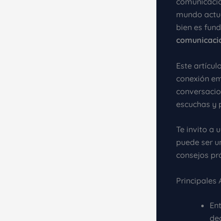
comunicación
mundo actua
bien es fun
comunicació
Este artícu
conexión em
conversacio
escuchas y 
Te invito a
puede ser u
consejos prá
Principales
En
de