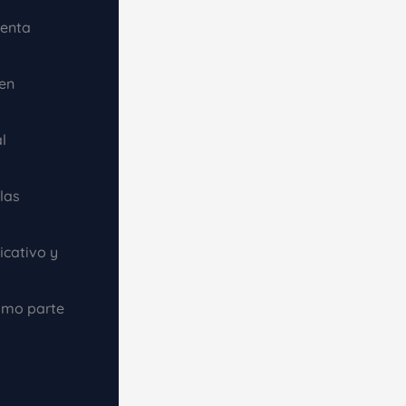
ienta
 en
l
las
icativo y
mo parte