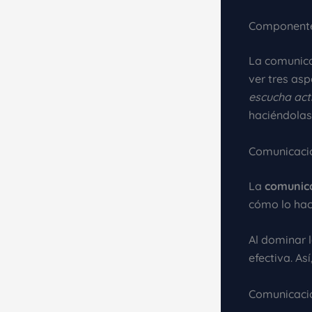
Componentes
La comunica
ver tres as
escucha act
haciéndolas 
Comunicaci
La
comunica
cómo lo hace
Al dominar 
efectiva. A
Comunicació