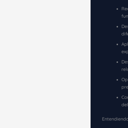
Re
fu
Des
dif
Apl
ex
De
re
Op
pre
Co
de
Entendiendo