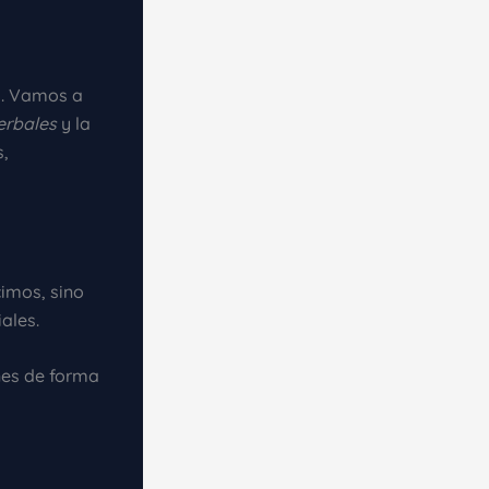
s. Vamos a
erbales
y la
s,
cimos, sino
ales.
nes de forma