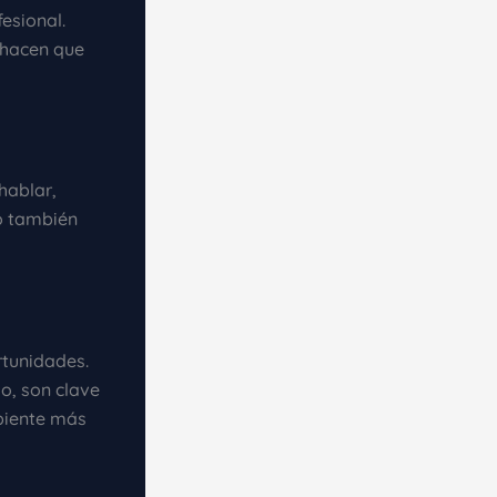
esional.
 hacen que
hablar,
no también
rtunidades.
jo, son clave
biente más