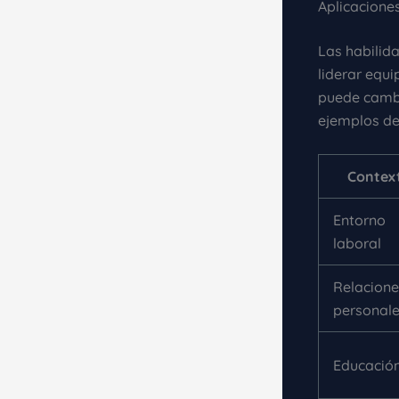
Aplicacione
Las habilid
liderar equ
puede cambi
ejemplos de
Contex
Entorno
laboral
Relacione
personal
Educació