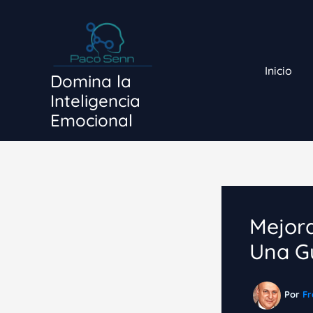
Ir
al
contenido
Inicio
Domina la
Inteligencia
Emocional
Mejora
Una G
Por
Fr