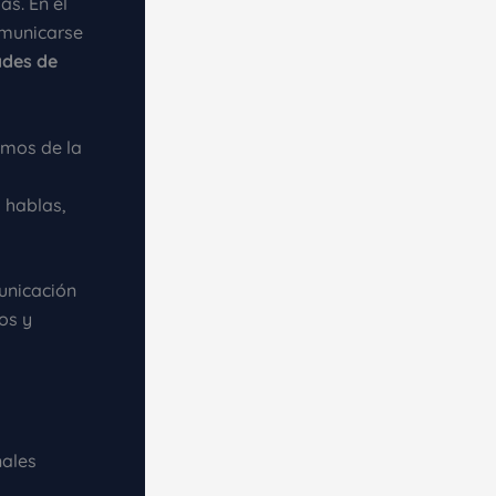
as. En el
omunicarse
ades de
emos de la
 hablas,
unicación
os y
nales