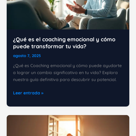
cambiar
tu
vida
¿Qué es el coaching emocional y cómo
puede transformar tu vida?
agosto 7, 2025
¿Qué es Coaching emocional y cómo puede ayudarte
a lograr un cambio significativo en tu vida? Explora
nuestra guía definitiva para descubrir su potencial.
¿Qué
Leer entrada »
es
el
coaching
emocional
y
cómo