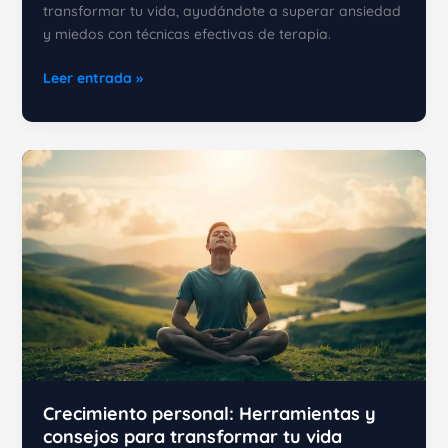
transformar tu vida, ayudándote a superar ansiedad
y miedos con técnicas efectivas de terapia.
Aprende
Leer entrada »
a
usar
la
hipnosis
con
PNL
para
mejorar
tu
vida
Crecimiento personal: Herramientas y
consejos para transformar tu vida