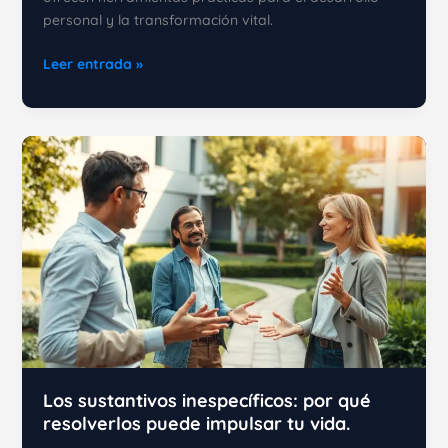
personal y la transformación vital.
5
Leer entrada »
Razones
por
las
que
un
curso
de
PNL
cambiará
tu
vida
Los sustantivos inespecíficos: por qué
resolverlos puede impulsar tu vida.