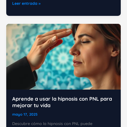
Programación
Leer entrada »
Neurolingüística:
Cómo
Transformar
tu
Vida
Aprende a usar la hipnosis con PNL para
mejorar tu vida
mayo 17, 2025
Descubre cómo la hipnosis con PNL puede