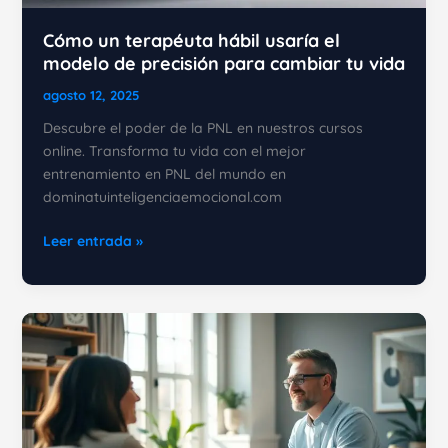
Cómo un terapéuta hábil usaría el
modelo de precisión para cambiar tu vida
agosto 12, 2025
Descubre el poder de la PNL en nuestros cursos
online. Transforma tu vida con el mejor
entrenamiento en PNL del mundo en
dominatuinteligenciaemocional.com
Cómo
Leer entrada »
un
terapéuta
hábil
usaría
el
modelo
de
precisión
para