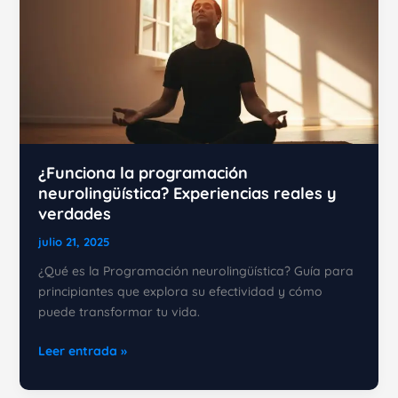
puede
transformar
tu
vida?
¿Funciona la programación
neurolingüística? Experiencias reales y
verdades
julio 21, 2025
¿Qué es la Programación neurolingüística? Guía para
principiantes que explora su efectividad y cómo
puede transformar tu vida.
¿Funciona
Leer entrada »
la
programación