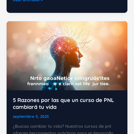
reencuadre
de
la
PNL:
Cómo
transformar
tu
vida
5 Razones por las que un curso de PNL
cambiará tu vida
septiembre 5, 2025
¿Buscas cambiar tu vida? Nuestros cursos de pnl
ofrecen herramientas prácticas para el desarrollo