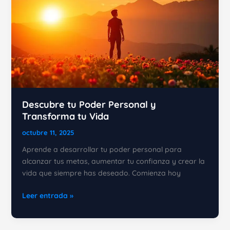
Descubre tu Poder Personal y
Transforma tu Vida
octubre 11, 2025
Aprende a desarrollar tu poder personal para
alcanzar tus metas, aumentar tu confianza y crear la
vida que siempre has deseado. Comienza hoy
Descubre
Leer entrada »
tu
Poder