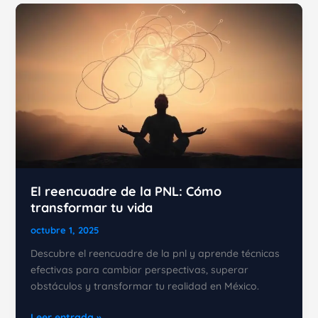
Personal
y
Transforma
tu
Vida
El reencuadre de la PNL: Cómo
transformar tu vida
octubre 1, 2025
Descubre el reencuadre de la pnl y aprende técnicas
efectivas para cambiar perspectivas, superar
obstáculos y transformar tu realidad en México.
El
Leer entrada »