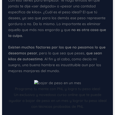
Con eso tienes para empezar. Te hago énfasis en que
jamás te dije «ser delgado» o «pesar una cantidad
específica de kilos». ¿Cuál es el peso ideal? El que tú
desees, ya sea que para los demás ese peso represente
gordura o no. Da lo mismo. Lo importante es eliminar
aquello que más nos engorda y que
no es otra cosa que
la culpa.
Existen muchos factores por los que no pesamos lo que
deseamos pesar
, pero lo que sea que peses,
que sean
kilos de autoestima
. Al fin y al cabo, como decía mi
suegro, una buena hambre es insustituible aun por los
mejores manjares del mundo.
Programa tu mente con PNL y logra tu peso ideal
Un exclusivo y novedoso curso online que te puede
ayudar a bajar de peso en un mes y lograr tu peso ideal
con técnicas probadas de PNL