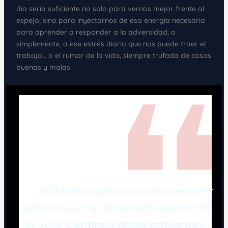
día sería suficiente no solo para vernos mejor frente al
espejo, sino para inyectarnos de esa energía necesaria
para aprender a responder a la adversidad, o
simplemente, a ese estrés diario que nos puede traer el
trabajo… o el rumor de la vida, siempre trufada de cosas
buenas y malas.
«En tres palabras puedo resumir
todo lo que he aprendido acerca de
la vida:
Continúa hacia adelante
» –