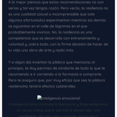
A lo mejor piensas que estas recomendaciones no son
serias y tal vez tengas razón. Pero verás, la resiliencia no
es una cualidad casual o incomprensible que solo
algunos afortunados experimentan mientras los demás
se aguantan en el valle de lágrimas en el que
probablemente vivimos. No, la resiliencia es una
competencia que se desarrolla con entrenamiento y
voluntad y, sobre todo, con la firme decisión de hacer de
tu vida una obra de arte y nada más.
Y si algún día inventan la píldora que menciono al
principio, te doy permiso de olvidarte de todo lo que te
recomiendo e ir corriendo a la farmacia a comprarla.
Pero te aseguro que, por muy eficaz que sea la píldora
resiliencina
, tendrá efectos colaterales.
Inteligencia Emocional para Ejecutivos y Emprendedores
Un curso online que le permitirá desarrollar una
resiliencia
efectiva ante cualquier adversidad