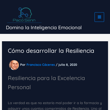
Ir
al
contenido
Domina la Inteligencia Emocional
Cómo desarrollar la Resiliencia
Por
Francisco Cáceres
/
julio 8, 2020
Resiliencia para la Excelencia
Personal
La verdad es que no estaría mal poder ir a la farmacia y
adquirir unos cuantos comprimidos de Resiliencia. Uno al