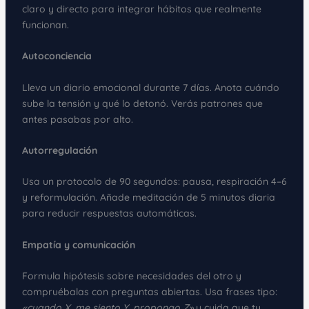
claro y directo para integrar hábitos que realmente
funcionan.
Autoconciencia
Lleva un diario emocional durante 7 días. Anota cuándo
sube la tensión y qué lo detonó. Verás patrones que
antes pasabas por alto.
Autorregulación
Usa un protocolo de 90 segundos: pausa, respiración 4–6
y reformulación. Añade meditación de 5 minutos diaria
para reducir respuestas automáticas.
Empatía y comunicación
Formula hipótesis sobre necesidades del otro y
compruébalas con preguntas abiertas. Usa frases tipo:
«cuando X, me siento Y, propongo Z»
y cuida que tu