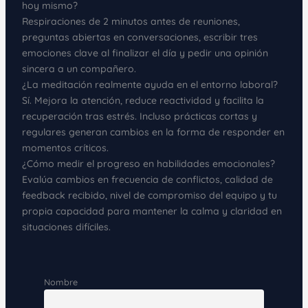
hoy mismo?
Respiraciones de 2 minutos antes de reuniones,
preguntas abiertas en conversaciones, escribir tres
emociones clave al finalizar el día y pedir una opinión
sincera a un compañero.
¿La meditación realmente ayuda en el entorno laboral?
Sí. Mejora la atención, reduce reactividad y facilita la
recuperación tras estrés. Incluso prácticas cortas y
regulares generan cambios en la forma de responder en
momentos críticos.
¿Cómo medir el progreso en habilidades emocionales?
Evalúa cambios en frecuencia de conflictos, calidad de
feedback recibido, nivel de compromiso del equipo y tu
propia capacidad para mantener la calma y claridad en
situaciones difíciles.
Nombre