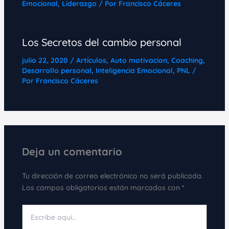
Emocional
,
Liderazgo
/ Por
Francisco Cáceres
Los Secretos del cambio personal
julio 22, 2020
/
Artículos
,
Auto motivacion
,
Coaching
,
Desarrollo personal
,
Inteligencia Emocional
,
PNL
/
Por
Francisco Cáceres
Deja un comentario
Tu dirección de correo electrónico no será publicada.
Los campos obligatorios están marcados con
*
Escribe
aquí...