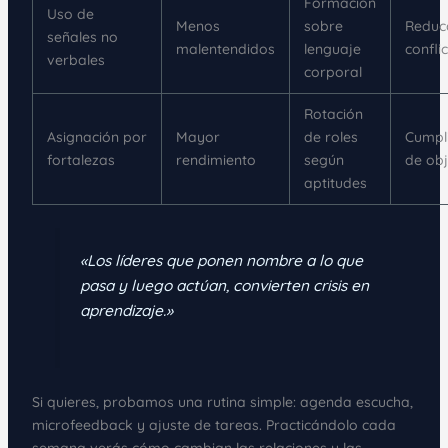
Formación
Uso de
Menos
sobre
Reduc
señales no
malentendidos
lenguaje
confli
verbales
corporal
Rotación
Asignación por
Mayor
de roles
Cumpl
fortalezas
rendimiento
según
de obj
aptitudes
«Los líderes que ponen nombre a lo que
pasa y luego actúan, convierten crisis en
aprendizaje.»
Si quieres, probamos una rutina simple: agenda escucha,
microfeedback y ajuste de tareas. Practicándolo cada
semana verás cómo cambian las relaciones y las