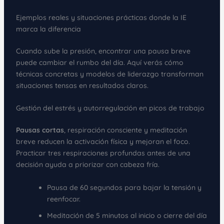
Ejemplos reales y situaciones prácticas donde la IE
marca la diferencia
Cuando sube la presión, encontrar una pausa breve
puede cambiar el rumbo del día. Aquí verás cómo
técnicas concretas y modelos de liderazgo transforman
situaciones tensas en resultados claros.
Gestión del estrés y autorregulación en picos de trabajo
Pausas cortas
, respiración consciente y meditación
breve reducen la activación física y mejoran el foco.
Practicar tres respiraciones profundas antes de una
decisión ayuda a priorizar con cabeza fría.
Pausa de 60 segundos para bajar la tensión y
reenfocar.
Meditación de 5 minutos al inicio o cierre del día