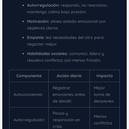
Autorregulación:
respondo, no reacciono;
mantengo calma bajo presión.
Motivación:
alineo estado emocional con
objetivos claros.
Empatía:
leo necesidades del otro para
negociar mejor.
Habilidades sociales:
comunico, lidero y
resuelvo conflictos con menos fricción.
Componente
Acción diaria
Impacto
Registrar
Mejor
Autoconciencia
emociones antes
toma de
de decidir
decisiones
Pausa y
Menos
Autorregulación
respiración en
conflictos
crisis