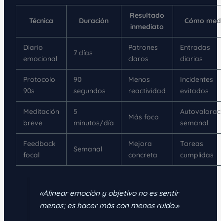
Resultado
Técnica
Duración
Cómo med
inmediato
Diario
Patrones
Entradas
7 días
emocional
claros
diarias
Protocolo
90
Menos
Incidentes
90s
segundos
reactividad
evitados
Meditación
5
Autovalorac
Más foco
breve
minutos/día
semanal
Feedback
Mejora
Tareas
Semanal
focal
concreta
cumplidas
«Alinear emoción y objetivo no es sentir
menos; es hacer más con menos ruido.»