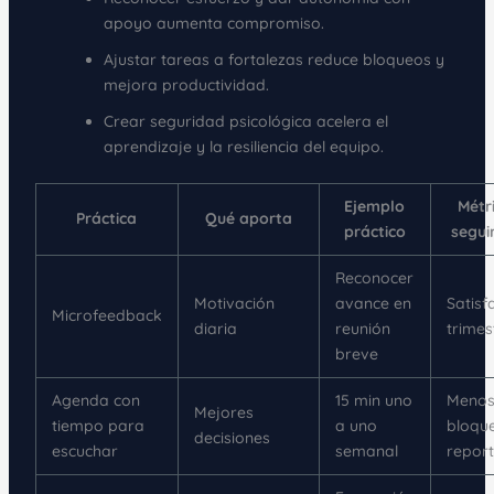
apoyo aumenta compromiso.
Ajustar tareas a fortalezas reduce bloqueos y
mejora productividad.
Crear seguridad psicológica acelera el
aprendizaje y la resiliencia del equipo.
Ejemplo
Métr
Práctica
Qué aporta
práctico
segui
Reconocer
Motivación
avance en
Satisf
Microfeedback
diaria
reunión
trimes
breve
Agenda con
15 min uno
Meno
Mejores
tiempo para
a uno
bloqu
decisiones
escuchar
semanal
repor