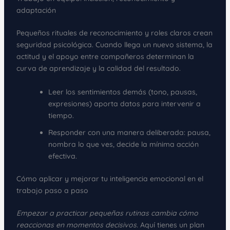
adaptación
Pequeños rituales de reconocimiento y roles claros crean
seguridad psicológica. Cuando llega un nuevo sistema, la
actitud y el apoyo entre compañeros determinan la
curva de aprendizaje y la calidad del resultado.
Leer los sentimientos demás (tono, pausas,
expresiones) aporta datos para intervenir a
tiempo.
Responder con una manera deliberada: pausa,
nombra lo que ves, decide la mínima acción
efectiva.
Cómo aplicar y mejorar tu inteligencia emocional en el
trabajo paso a paso
Empezar a practicar pequeñas rutinas cambia cómo
reaccionas en momentos decisivos.
Aquí tienes un plan