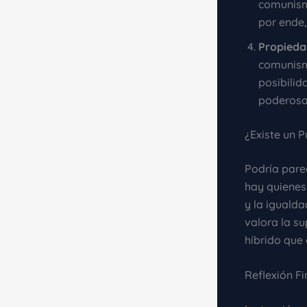
comunismo
por ende,
Propieda
comunism
posibilid
poderosa 
¿Existe un 
Podría parec
hay quienes
y la iguald
valora la su
híbrido que
Reflexión Fi