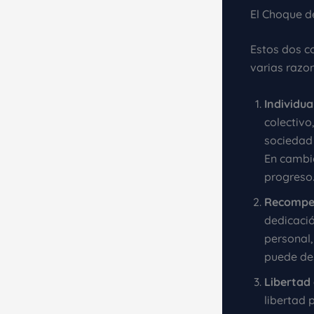
El Choque 
Estos dos c
varias razo
Individua
colectivo
sociedad 
En cambio
progreso
Recompen
dedicació
personal,
puede des
Libertad 
libertad 