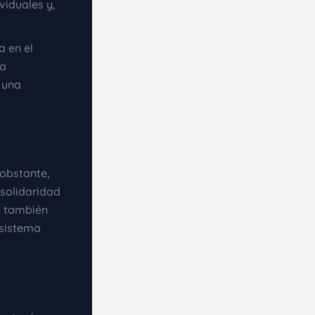
viduales y,
 en el
La
s una
 obstante,
solidaridad
e también
 sistema