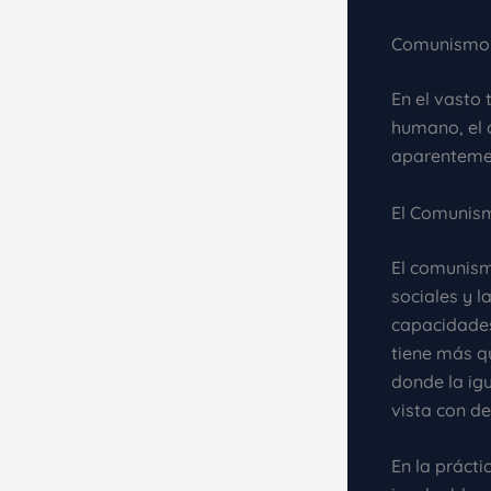
Comunismo y
En el vasto 
humano, el 
aparentemen
El Comunism
El comunism
sociales y l
capacidades
tiene más q
donde la ig
vista con d
En la práct