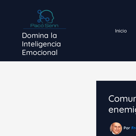
Ir
al
contenido
Inicio
Domina la
Inteligencia
Emocional
Comun
enemi
Por
Fr