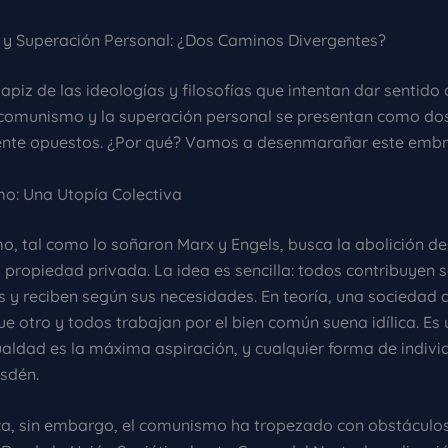
 Superación Personal: ¿Dos Caminos Divergentes?
tapiz de las ideologías y filosofías que intentan dar sentido 
comunismo y la superación personal se presentan como do
te opuestos. ¿Por qué? Vamos a desenmarañar este embro
o: Una Utopía Colectiva
o, tal como lo soñaron Marx y Engels, busca la abolición de
a propiedad privada. La idea es sencilla: todos contribuyen 
 y reciben según sus necesidades. En teoría, una sociedad
ue otro y todos trabajan por el bien común suena idílica. E
ualdad es la máxima aspiración, y cualquier forma de indivi
esdén.
ica, sin embargo, el comunismo ha tropezado con obstáculo