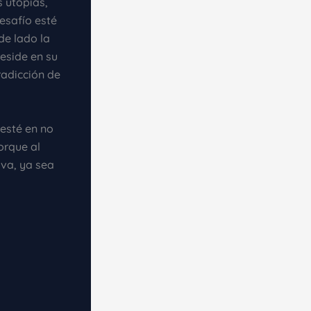
 utopías,
desafío esté
de lado la
reside en su
radicción de
 esté en no
orque al
iva, ya sea