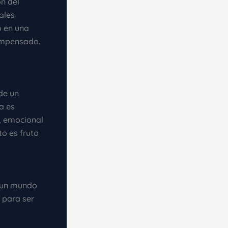
ón del
ales
o en una
compensado.
 de un
a es
l, emocional
to es fruto
s un mundo
 para ser