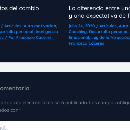
tos del cambio
La diferencia entre un
y una expectativa de 
0
/
Artículos
,
Auto motivacion
,
julio 24, 2020
/
Artículos
,
Auto 
sarrollo personal
,
Inteligencia
Coaching
,
Desarrollo personal
NL
/ Por
Francisco Cáceres
Emocional
,
Ley de la Atracción
Francisco Cáceres
comentario
 de correo electrónico no será publicada.
Los campos obliga
ados con
*