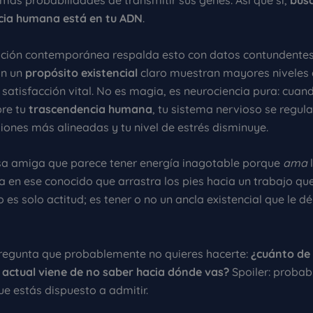
 más probabilidades de transmitir sus genes. Así que sí,
bus
cia humana está en tu ADN
.
ación contemporánea respalda esto con datos contundentes
on un
propósito existencial
claro muestran mayores niveles d
 satisfacción vital. No es magia, es neurociencia pura: cuan
bre tu
trascendencia humana
, tu sistema nervioso se regul
iones más alineadas y tu nivel de estrés disminuye.
sa amiga que parece tener energía inagotable porque
ama
l
 en ese conocido que arrastra los pies hacia un trabajo que
o es solo actitud; es tener o no un ancla existencial que le d
pregunta que probablemente no quieres hacerte:
¿cuánto de 
 actual viene de no saber hacia dónde vas?
Spoiler: proba
e estás dispuesto a admitir.