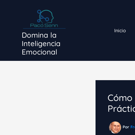
Ir
al
contenido
Inicio
Domina la
Inteligencia
Emocional
Cómo E
Prácti
Por
Fr