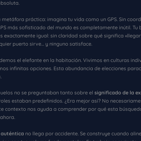
absoluta.
metáfora práctica: imagina tu vida como un GPS. Sin coor
 GPS más sofisticado del mundo es completamente inútil. Tu
s exactamente igual: sin claridad sobre qué significa «llega
lquier puerto sirve… y ninguno satisface.
emos el elefante en la habitación. Vivimos en culturas indi
os infinitas opciones. Esta abundancia de elecciones para
.
uelos no se preguntaban tanto sobre el
significado de la ex
roles estaban predefinidos. ¿Era mejor así? No necesariame
te contexto nos ayuda a comprender por qué esta búsqueda
 ahora.
d auténtica
no llega por accidente. Se construye cuando alin