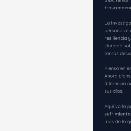
tribu tenían
trascenden
La investig
personas c
resiliencia
y
claridad so
tomas decis
Piensa en e
Ahora piensa
diferencia n
sus días.
Aquí va la 
sufrimiento
más de lo qu