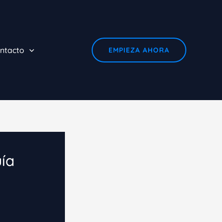
ntacto
EMPIEZA AHORA
ía