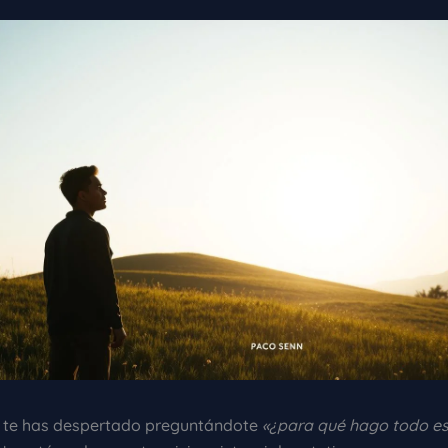
 te has despertado preguntándote
«¿para qué hago todo es