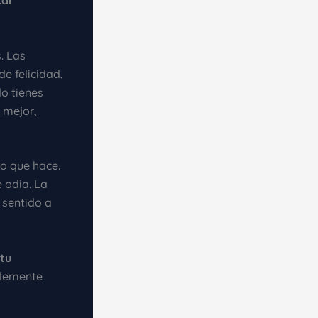
car
. Las
e felicidad,
do tienes
a mejor,
o que hace.
 odia. La
é sentido a
tu
blemente