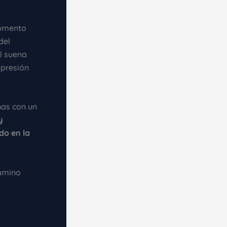
momento
del
l suena
 presión
nas con un
y
do en la
camino