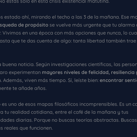
o estás solo en esta crisis existencial matutina.
 estado ahí, mirando el techo a las 3 de la mañana. Ese 
squeda de propósito
se vuelve más urgente que tu alarma 
. Vivimos en una época con más opciones que nunca, lo cua
asta que te das cuenta de algo: tanta libertad también trae
a buena noticia. Según investigaciones científicas, las perso
laro experimentan
mayores niveles de felicidad, resiliencia 
n
. Además, viven más tiempo. Sí, leíste bien:
encontrar senti
mente te añade años.
o es uno de esos mapas filosóficos incomprensibles. Es un 
a tu realidad cotidiana, entre el café de la mañana y tus
idades diarias. Porque no buscas teorías abstractas. Buscas
s reales que funcionen.