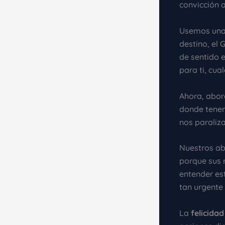
convicción 
Usemos una 
destino, el
de sentido e
para ti, cua
Ahora, abord
donde tenem
nos paraliza
Nuestros ab
porque sus 
entender es
tan urgente
La
felicida