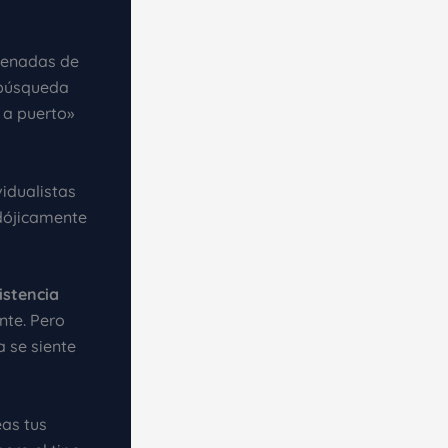
denadas de
 búsqueda
r a puerto»
vidualistas
dójicamente
istencia
nte. Pero
 se siente
eas tus