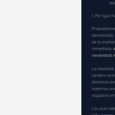
rea
1. Por Qué N
Probablemen
demasiado t
de la mañan
inmediato:
necesidad n
La realidad
cerebro est
dirección e
nuestros an
vagaban si
Los que sab