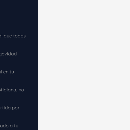
al que todos
gevidad
l en tu
otidiana, no
artida por
ado a tu