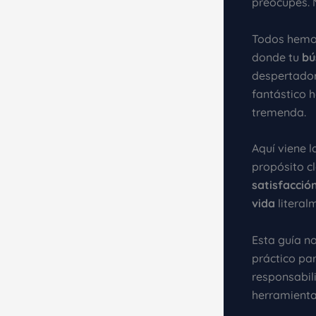
preocupes. N
Todos hemos
donde tu
bú
despertador
fantástico h
tremenda.
Aquí viene l
propósito c
satisfacció
vida
literal
Esta guía n
práctico par
responsabil
herramienta