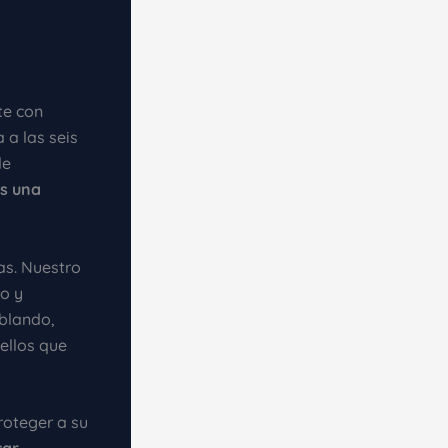
te con
 a las seis
de
es una
as. Nuestro
o y
blando,
ellos que
roteger a su