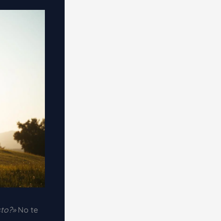
to?»
No te