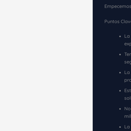
Empecemos e
Puntos Clav
La
ex
Ten
seg
La
pr
Est
sol
No 
mi
La