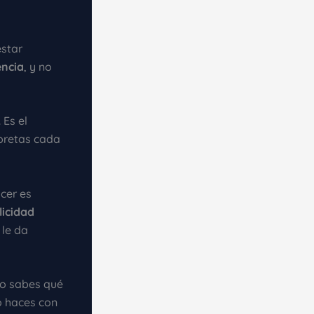
estar
encia
, y no
 Es el
rpretas cada
acer es
licidad
 le da
do sabes qué
lo haces con