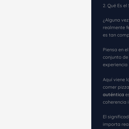
2. Qué Es el
¿Alguna vez 
realmente fe
es tan comp
Piensa en el
conjunto de
experiencia 
Aquí viene 
comer pizza
auténtica
es
coherencia i
El signific
importa real