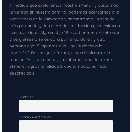
A medida que exploramos nuestro interior y buscamos
la verdad en nuestro camino, podemos acercarnos a la
experiencia de la iluminación, encontrando un sentido
más profundo y duradero de satisfacción y conexión en
nuestras vidas. Alguien dijo “Buscad primero el reino de
Dios y el resto se os dará por añadidura”, y otra
persona dijo “Si apuntas a la luna, le darás a la
montaña”. De cualquier forma, trata de alcanzar la
iluminación y, a lo mejor, ya sabemos que de forma
efímera, logras la felicidad, que tampoco es nada
despreciable.
Nombre
Correo electrónico