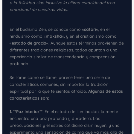
a la felicidad sino inclusive la última estación del tren
emocional de nuestras vidas.
En el budismo Zen, se conoce como «
satori
«, en el
hinduismo como «
moksha
«, y en el cristianismo como
«
estado de gracia
«. Aunque estos términos provienen de
diferentes tradiciones religiosas, todos apuntan a una
experiencia similar de transcendencia y comprensión
profunda.
Se llame como se llame, parece tener una serie de
características comunes, sin importar la tradición
espiritual por la que te sientas atraído.
Algunas de estas
características son:
1. **Paz Interior**
: En el estado de iluminación, la mente
encuentra una paz profunda y duradera. Las
preocupaciones y el estrés cotidiano disminuyen, y uno
experimenta una sensación de calma que va más allá de