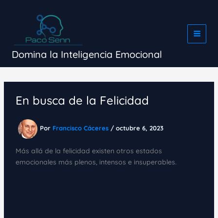
Ir
al
contenido
Domina la Inteligencia Emocional
En busca de la Felicidad
Por
Francisco Cáceres
/
octubre 6, 2023
Más allá de la felicidad existen otros estados
emocionales más plenos, intensos e insuperables.