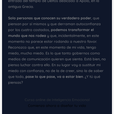
entrada del templo de Delfos dedicado a Apolo, en la
antigua Grecia.
Solo personas que conocen su verdadero poder
, que
piensan por sí mismos y que derraman autoconfianza
por los cuatro costados,
podemos transformar el
mundo que nos rodea
y que, incidentalmente, en este
momento no parece estar rodando a nuestro favor.
Reconozco que, en este momento de mi vida, tengo
miedo, mucho miedo. Es lo que tanto gobiernos como
medios de comunicación quieren que sienta. Está bien, no
pienso luchar contra ello. En su lugar voy a sustituir mi
miedo con confianza, no de la de creer, sino la de saber
que todo,
pase lo que pase, va a estar bien
. ¿Y tú qué
piensas?
Curso online de Inteligencia Emocional
Comienza ahora a diseñar tu vida